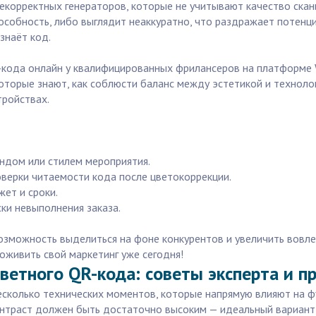
екорректных генераторов, которые не учитывают качество скани
собность, либо выглядит неаккуратно, что раздражает потенциа
знаёт код.
R-кода онлайн у квалифицированных фрилансеров на платформе W
торые знают, как соблюсти баланс между эстетикой и технологи
тройствах.
ендом или стилем мероприятия.
верки читаемости кода после цветокоррекции.
ет и сроки.
ски невыполнения заказа.
озможность выделиться на фоне конкурентов и увеличить вовлеч
 оживить свой маркетинг уже сегодня!
етного QR-кода: советы эксперта и пр
сколько технических моментов, которые напрямую влияют на фу
нтраст должен быть достаточно высоким — идеальный вариант,