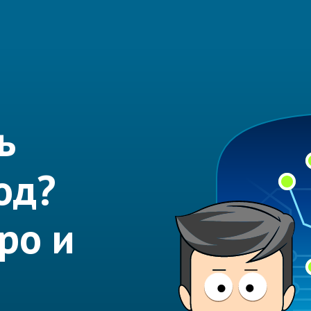
ь
од?
ро и