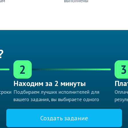
ам
выполнены
?
2
3
Находим за 2 минуты
Пла
сроки
Подбираем лучших исполнителей для
Оплач
вашего задания, вы выбираете одного
резул
Создать задание