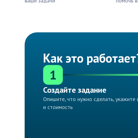
ваши задачи
помочь в
Как это работает
1
Создайте задание
Опишите, что нужно сделать, укажите 
и стоимость