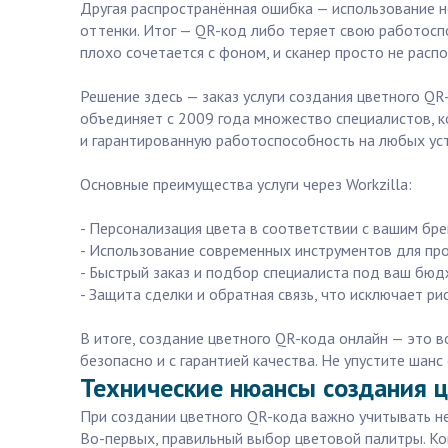
Другая распространённая ошибка — использование н
оттенки. Итог — QR-код либо теряет свою работоспо
плохо сочетается с фоном, и сканер просто не распо
Решение здесь — заказ услуги создания цветного Q
объединяет с 2009 года множество специалистов, ко
и гарантированную работоспособность на любых ус
Основные преимущества услуги через Workzilla:
- Персонализация цвета в соответствии с вашим бр
- Использование современных инструментов для про
- Быстрый заказ и подбор специалиста под ваш бюдж
- Защита сделки и обратная связь, что исключает ри
В итоге, создание цветного QR-кода онлайн — это в
безопасно и с гарантией качества. Не упустите шанс
Технические нюансы создания цв
При создании цветного QR-кода важно учитывать не
Во-первых, правильный выбор цветовой палитры. Ко