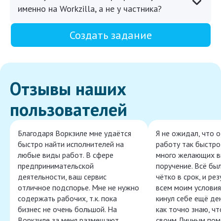
именно на Workzilla, а не у частника?
Создать задание
Отзывы наших
пользователей
Благодаря Воркзиле мне удаётся
Я не ожидал, что 
быстро найти исполнителей на
работу так быстро,
любые виды работ. В сфере
много желающих в
предпринимательской
поручение. Всё бы
деятельности, ваш сервис
чётко в срок, и ре
отличное подспорье. Мне не нужно
всем моим условия
содержать рабочих, т.к. пока
кинул себе ещё ден
бизнес не очень большой. На
как точно знаю, ч
Воркзиле за меня размещают
своим Личным пом