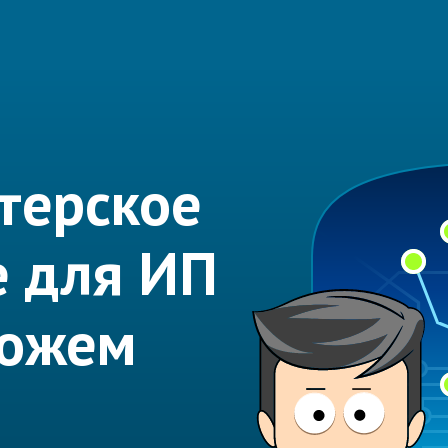
терское
е для ИП
можем