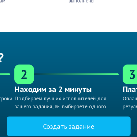
ам
выполнены
?
2
3
Находим за 2 минуты
Пла
сроки
Подбираем лучших исполнителей для
Оплач
вашего задания, вы выбираете одного
резул
Создать задание