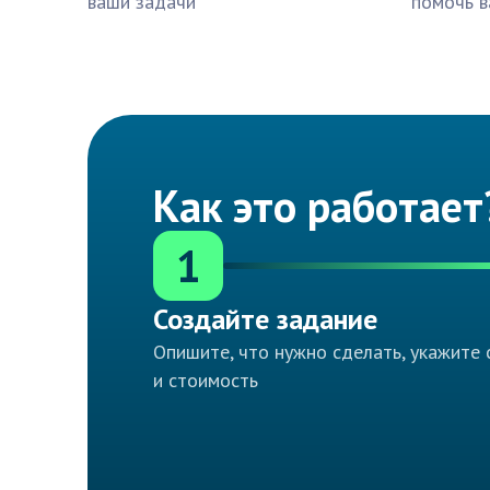
ваши задачи
помочь в
Как это работает
1
Создайте задание
Опишите, что нужно сделать, укажите 
и стоимость