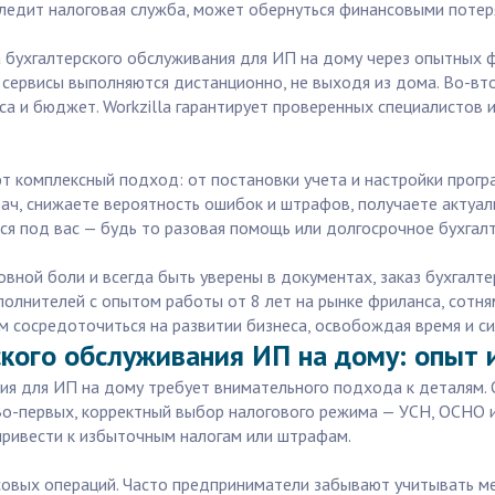
ледит налоговая служба, может обернуться финансовыми потер
 бухгалтерского обслуживания для ИП на дому через опытных ф
 сервисы выполняются дистанционно, не выходя из дома. Во-вт
 и бюджет. Workzilla гарантирует проверенных специалистов и
ют комплексный подход: от постановки учета и настройки прог
ач, снижаете вероятность ошибок и штрафов, получаете актуал
ся под вас — будь то разовая помощь или долгосрочное бухгал
вной боли и всегда быть уверены в документах, заказ бухгалт
исполнителей с опытом работы от 8 лет на рынке фриланса, сот
 сосредоточиться на развитии бизнеса, освобождая время и си
ского обслуживания ИП на дому: опыт 
ия для ИП на дому требует внимательного подхода к деталям. 
Во-первых, корректный выбор налогового режима — УСН, ОСНО 
ривести к избыточным налогам или штрафам.
совых операций. Часто предприниматели забывают учитывать м