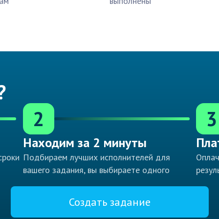
ам
выполнены
?
2
3
Находим за 2 минуты
Пла
сроки
Подбираем лучших исполнителей для
Оплач
вашего задания, вы выбираете одного
резул
Создать задание