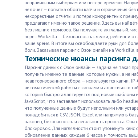
неправильным выборкам или потере времени. Наприм
недочёт – попытка обойти капчи и ограничения без 
некорректные отчёты и потеря конкурентных преиму
предлагают именно такое решение. Здесь вы найдёте
без лишних тормозов. Вы получаете актуальный, чис
через Workzilla — безопасность сделки, рейтинг и о
ваше время. В итоге вы освобождаете руки для боле
боли. Заказывая парсинг с Озон онлайн на Workzilla
Технические нюансы парсинга д
Парсинг данных с Озон онлайн — задача не такая про
получить именно те данные, которые нужны, а не н
неавторизованного сбора — используются капчи, IP-
автоматической работы с капчами и адаптивных тайм
который быстро адаптируется под новые шаблоны и 
JavaScript, что заставляет использовать либо headl
что полученные данные будут неполными или устаре
понадобиться в CSV, JSON, Excel или напрямую в ба
наконец, безопасность и легальность процесса. Опы
блокировок. Для наглядности стоит упомянуть кейс 
обновление данных каждые 6 часов и точность выше