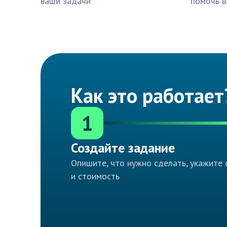
ваши задачи
помочь в
Как это работает
1
Создайте задание
Опишите, что нужно сделать, укажите 
и стоимость