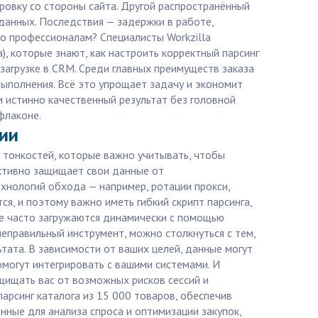
ровку со стороны сайта. Другой распространённый
 данных. Последствия — задержки в работе,
ло профессионалам? Специалисты Workzilla
, которые знают, как настроить корректный парсинг
 загрузке в CRM. Среди главных преимуществ заказа
 выполнения. Всё это упрощает задачу и экономит
м истинно качественный результат без головной
флаконе.
гии
их тонкостей, которые важно учитывать, чтобы
активно защищает свои данные от
ехнологий обхода — например, ротации прокси,
я, и поэтому важно иметь гибкий скрипт парсинга,
ые часто загружаются динамически с помощью
 неправильный инструмент, можно столкнуться с тем,
ата. В зависимости от ваших целей, данные могут
омогут интегрировать с вашими системами. И
ащищать вас от возможных рисков сессий и
парсинг каталога из 15 000 товаров, обеспечив
ные для анализа спроса и оптимизации закупок,