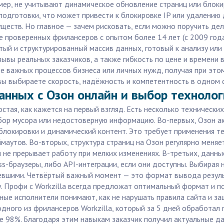
ер, не учитывают динамическое обновление страниц или блоки
подготовки, что может привести к блокировке IP или удалению
ществ. Но главное — зачем рисковать, если можно поручить де
 проверенных фрилансеров с опытом более 14 лет (с 2009 года)
тый и структурированный массив данных, готовый к анализу или
тзывы реальных заказчиков, а также гибкость по цене и времени
е важных процессов бизнеса или личных нужд, получая при это
, вы выбираете скорость, надёжность и компетентность в одном 
анных с Озон онлайн и выбор техноло
стая, как кажется на первый взгляд. Есть несколько техническ
абор мусора или недостоверную информацию. Во-первых, Озон 
блокировки и динамический контент. Это требует применения т
аутов. Во-вторых, структура страниц на Озон регулярно меняетс
не прерывает работу при мелких изменениях. В-третьих, данн
ess-браузеры, либо API-интеграции, если они доступны. Выбирая
вшими. Четвёртый важный момент — это формат вывода результ
зу. Профи с Workzilla всегда предложат оптимальный формат и п
тные исполнители понимают, как не нарушать правила сайта и з
одного из фрилансеров Workzilla, который за 5 дней обработал 
 98%. Благодаря этим навыкам заказчик получил актуальные дан