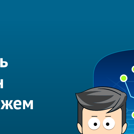
ь
н
ожем