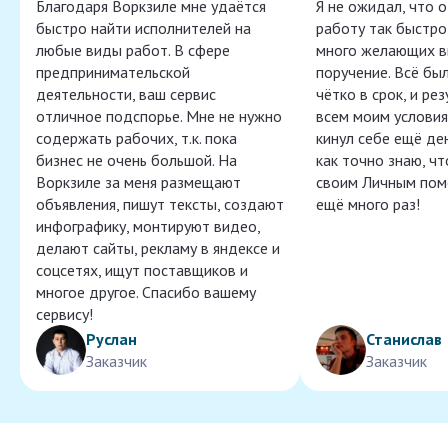
Благодаря Воркзиле мне удаётся
Я не ожидал, что 
быстро найти исполнителей на
работу так быстро,
любые виды работ. В сфере
много желающих в
предпринимательской
поручение. Всё бы
деятельности, ваш сервис
чётко в срок, и ре
отличное подспорье. Мне не нужно
всем моим условия
содержать рабочих, т.к. пока
кинул себе ещё ден
бизнес не очень большой. На
как точно знаю, ч
Воркзиле за меня размещают
своим Личным пом
объявления, пишут тексты, создают
ещё много раз!
инфографику, монтируют видео,
делают сайты, рекламу в яндексе и
соцсетях, ищут поставщиков и
многое другое. Спасибо вашему
сервису!
Руслан
Станислав
Заказчик
Заказчик