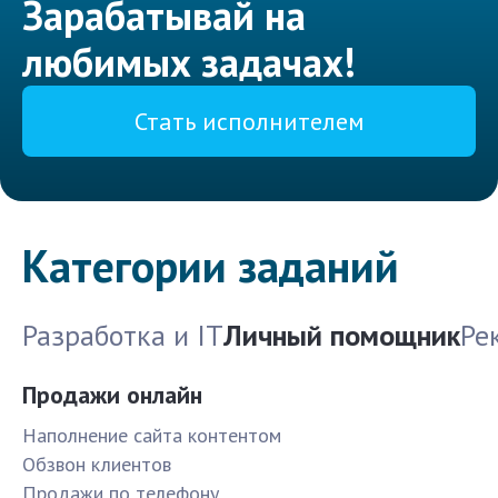
Зарабатывай на
любимых задачах!
Стать исполнителем
Категории заданий
Разработка и IT
Личный помощник
Ре
Продажи онлайн
Наполнение сайта контентом
Обзвон клиентов
Продажи по телефону