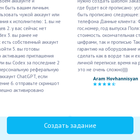
воём аккаунте и
нужно создать шаблон Заказ
ен быть вашим личным.
где будет всё прописано: усл
льзовать чужой аккаунт или
быть прописано следующее: 
ния к исполнителю: 1. вы не
телефона Данные клиента: 
в 2. у вас сейчас нет
гос.номер, год выпуска Поля
ex 3. вы ранее не
стоимость. окончательная с
с есть собственный аккаунт
цифрами, так и прописью Та
ойти 5. вы готовы
гарантию на оборудование и
 активацию приглашения
сделать как в ворде так и e
 ли вы Codex за последние 2
личной переписке. время на
 персональную реферальную
это не очень сложно))))
 аккаунт ChatGPT, если
Aram Hovhannisyan
ение 6. отправьте скриншот
спешно активировано
Создать задание