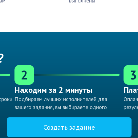
ам
выполнены
?
2
3
Находим за 2 минуты
Пла
сроки
Подбираем лучших исполнителей для
Оплач
вашего задания, вы выбираете одного
резул
Создать задание