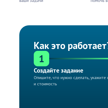
ваши задачи
помочь в
Как это работает
1
Создайте задание
Опишите, что нужно сделать, укажите 
и стоимость