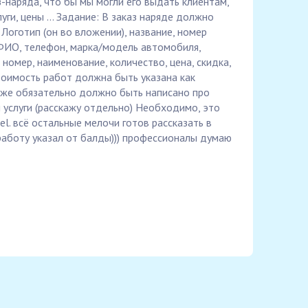
-наряда, что бы мы могли его выдать клиентам,
уги, цены ... Задание: В заказ наряде должно
Логотип (он во вложении), название, номер
ФИО, телефон, марка/модель автомобиля,
: номер, наименование, количество, цена, скидка,
тоимость работ должна быть указана как
кже обязательно должно быть написано про
 услуги (расскажу отдельно) Необходимо, это
xel. всё остальные мелочи готов рассказать в
 работу указал от балды))) профессионалы думаю