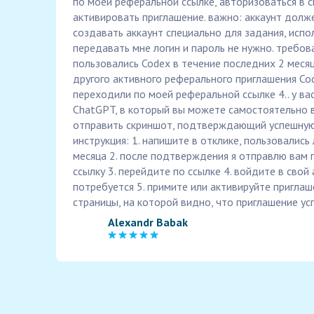
по моей реферальной ссылке, авторизоваться в с
активировать приглашение. важно: аккаунт долж
создавать аккаунт специально для задания, испо
передавать мне логин и пароль не нужно. требова
пользовались Codex в течение последних 2 месяце
другого активного реферального приглашения Cod
переходили по моей реферальной ссылке 4.. у ва
ChatGPT, в который вы можете самостоятельно в
отправить скриншот, подтверждающий успешную
инструкция: 1. напишите в отклике, пользовались
месяца 2. после подтверждения я отправлю вам
ссылку 3. перейдите по ссылке 4. войдите в свой
потребуется 5. примите или активируйте приглаш
страницы, на которой видно, что приглашение у
Alexandr Babak