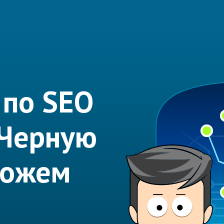
 по SEO
 Черную
можем