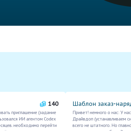
140
Шаблон заказ‑наря
овать приглашение (задание
Привет! немного о нас: У н
льзовался ИИ агентом Codex
Драйвдоп (устанавливаем сиг
есяцев. необходимо перейти
всего не штатного. Но главн