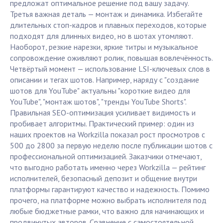
предложат оптимальное решение под вашу задачу.
Третья важная деталь — монтаж и динамика. Избегайте
длительных стоп-кадров и плавных переходов, которые
подходят для длинных видео, но в шотах утомляют.
Наоборот, резкие нарезки, яркие титры и музыкальное
сопровождение оживляют ролик, повышая вовлечённость.
Четвёртый момент — использование LSI-ключевых слов в
описании и тегах шотов. Например, наряду с "создание
шотов для YouTube" актуальны "короткие видео для
YouTube", "монтаж шотов", "тренды YouTube Shorts".
Правильная SEO-оптимизация усиливает видимость и
пробивает алгоритмы. Практический пример: один из
наших проектов на Workzilla показал рост просмотров с
500 до 2800 за первую неделю после публикации шотов с
профессиональной оптимизацией. Заказчики отмечают,
что выгодно работать именно через Workzilla — рейтинг
исполнителей, безопасный депозит и общение внутри
платформы гарантируют качество и надежность. Помимо
прочего, на платформе можно выбрать исполнителя под
любые бюджетные рамки, что важно для начинающих и
продвинутых авторов. Сравнение с самостоятельной