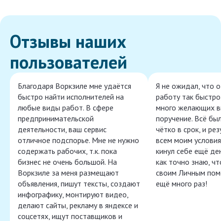
Отзывы наших
пользователей
Благодаря Воркзиле мне удаётся
Я не ожидал, что 
быстро найти исполнителей на
работу так быстро,
любые виды работ. В сфере
много желающих в
предпринимательской
поручение. Всё бы
деятельности, ваш сервис
чётко в срок, и ре
отличное подспорье. Мне не нужно
всем моим условия
содержать рабочих, т.к. пока
кинул себе ещё ден
бизнес не очень большой. На
как точно знаю, ч
Воркзиле за меня размещают
своим Личным пом
объявления, пишут тексты, создают
ещё много раз!
инфографику, монтируют видео,
делают сайты, рекламу в яндексе и
соцсетях, ищут поставщиков и