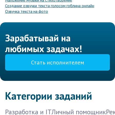
Наложение музыки на стихотворение
Создание озвучки текста голосом гоблина онлайн
Озвучка текста на фото
Зарабатывай на
любимых задачах!
Стать исполнителем
Категории заданий
Разработка и IT
Личный помощник
Ре