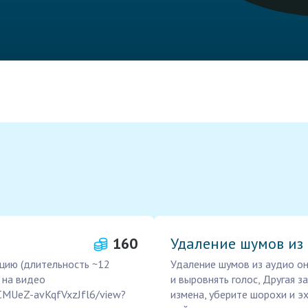
160
Удаление шумов из
цию (длительность ~12
Удаление шумов из аудио он
а на видео
и выровнять голос, Другая 
FCMUeZ-avKqfVxzJfl6/view?
измена, уберите шорохи и 