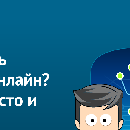
ь
нлайн?
сто и