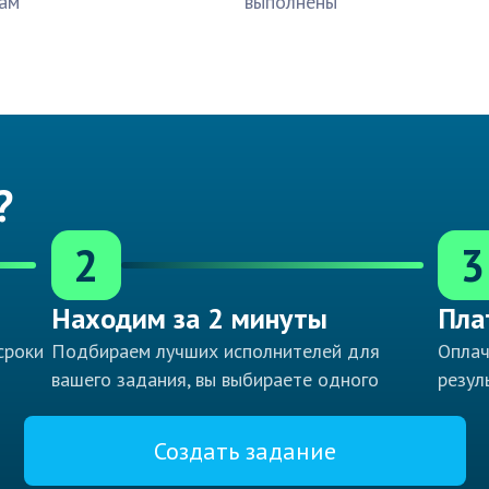
ам
выполнены
?
2
3
Находим за 2 минуты
Пла
сроки
Подбираем лучших исполнителей для
Оплач
вашего задания, вы выбираете одного
резул
Создать задание