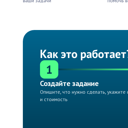
ваши задачи
помочь в
Как это работает
1
Создайте задание
Опишите, что нужно сделать, укажите 
и стоимость