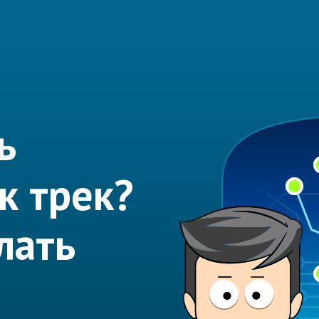
ь
к трек?
лать