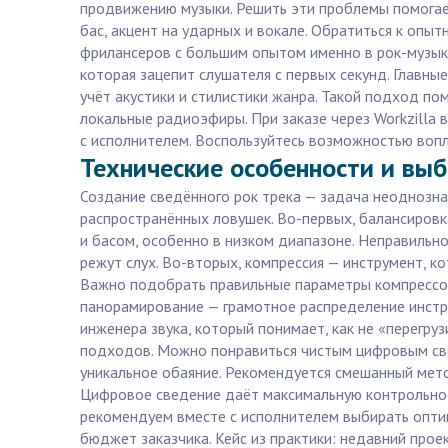
продвижению музыки. Решить эти проблемы помогае
бас, акцент на ударных и вокале. Обратиться к оп
фрилансеров с большим опытом именно в рок-музыке.
которая зацепит слушателя с первых секунд. Главны
учёт акустики и стилистики жанра. Такой подход по
локальные радиоэфиры. При заказе через Workzilla 
с исполнителем. Воспользуйтесь возможностью вопл
Технические особенности и выб
Создание сведённого рок трека — задача неоднозна
распространённых ловушек. Во-первых, балансировк
и басом, особенно в низком диапазоне. Неправильн
режут слух. Во-вторых, компрессия — инструмент, к
Важно подобрать правильные параметры компрессора
панорамирование — грамотное распределение инстр
инженера звука, который понимает, как не «перегру
подходов. Можно понравиться чистым цифровым све
уникальное обаяние. Рекомендуется смешанный мето
Цифровое сведение даёт максимальную контрольност
рекомендуем вместе с исполнителем выбирать оптим
бюджет заказчика. Кейс из практики: недавний про