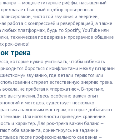
ика жанра — мощные гитарные риффы, насыщенный
ма предлагает быстрый подбор проверенных
алансировкой, чистотой звучания и энергией,
ная работа с компрессией и реверберацией, а также
 любых платформах, будь то Spotify, YouTube или
делки, техническая поддержка и прозрачное общение
их рок-фанов!
ок трека
есса, которые нужно учитывать, чтобы избежать
 приходится бороться с конфликтами между гитарами
«жёсткому» звучанию, где детали теряются или
использовании стирает естественную энергию трека.
вокала, не прибегая к «пережатию». В-третьих,
го выступления. Здесь особенно важен опыт
ехнологий и методов, существует несколько
паратным аналоговым мастерам, которые добавляют
ттенками. Для наглядности приведём сравнение:
сть и характер. Для рок-трека важен баланс —
ают оба варианта, ориентируясь на задачи и
х отзывов после профессионального сведения —