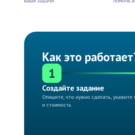
ваши задачи
помочь в
Как это работает
1
Создайте задание
Опишите, что нужно сделать, укажите 
и стоимость