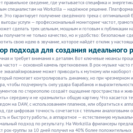
т правильное сведение, где учитывается специфика и энергет
ытным специалистам на Workzilla — надёжное решение. Платфор
 Это гарантирует получение сведённого трека с оптимальной б
е выгоды услуги — профессиональный мониторинг частот, грамот
может сделать трек цельным, мощным и готовым к публикации на
вы получаете не только качество, но и удобство: безопасные с
отить свою идею в звучание, которое найдёт отклик у настоящ
ор подхода для создания идеального р
чная и требует внимания к деталям. Вот ключевые нюансы проц
а частот — основной камень преткновения. В рок-музыке часто
ое эквалайзирование может приводить к мутному или наоборот 
оторый помогает контролировать динамику, но при чрезмерном 
, чтобы подчеркнуть силу удара барабанов и выразительность 
ументов по стереополю создаёт ощущение пространства и живо
зить» середину и не «размылить» общую картину. Что касается т
дом на DAW, с использованием плагинов, или обратиться к ап
д, где цифровая точность сочетается с тёплыми аналоговыми о
ь и быстроту работы, а аппаратное — естественную музыкально
альный подход по результату. На Workzilla фрилансеры предлаг
ект рок-группы за 10 дней получил на 40% более положительны