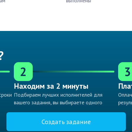
ам
выполнены
?
2
3
Находим за 2 минуты
Пла
сроки
Подбираем лучших исполнителей для
Оплач
вашего задания, вы выбираете одного
резул
Создать задание