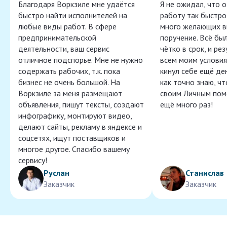
Благодаря Воркзиле мне удаётся
Я не ожидал, что 
быстро найти исполнителей на
работу так быстро,
любые виды работ. В сфере
много желающих в
предпринимательской
поручение. Всё бы
деятельности, ваш сервис
чётко в срок, и ре
отличное подспорье. Мне не нужно
всем моим условия
содержать рабочих, т.к. пока
кинул себе ещё ден
бизнес не очень большой. На
как точно знаю, ч
Воркзиле за меня размещают
своим Личным пом
объявления, пишут тексты, создают
ещё много раз!
инфографику, монтируют видео,
делают сайты, рекламу в яндексе и
соцсетях, ищут поставщиков и
многое другое. Спасибо вашему
сервису!
Руслан
Станислав
Заказчик
Заказчик