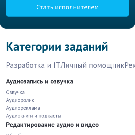
Стать исполнителем
Категории заданий
Разработка и IT
Личный помощник
Ре
Аудиозапись и озвучка
Озвучка
Аудиоролик
Аудиореклама
Аудиокниги и подкасты
Редактирование аудио и видео