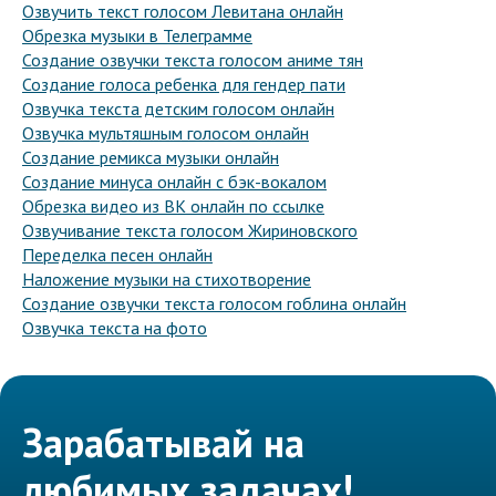
Озвучить текст голосом Левитана онлайн
Обрезка музыки в Телеграмме
Создание озвучки текста голосом аниме тян
Создание голоса ребенка для гендер пати
Озвучка текста детским голосом онлайн
Озвучка мультяшным голосом онлайн
Создание ремикса музыки онлайн
Создание минуса онлайн с бэк-вокалом
Обрезка видео из ВК онлайн по ссылке
Озвучивание текста голосом Жириновского
Переделка песен онлайн
Наложение музыки на стихотворение
Создание озвучки текста голосом гоблина онлайн
Озвучка текста на фото
Зарабатывай на
любимых задачах!