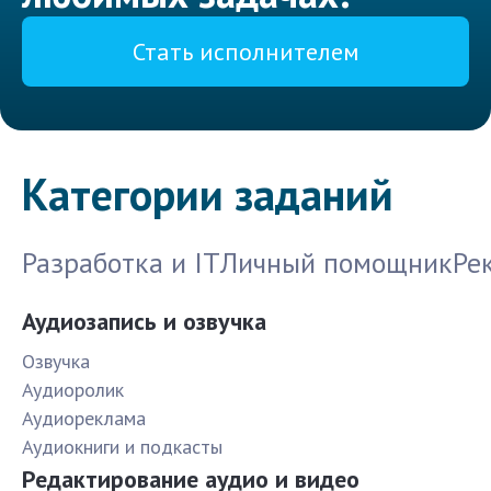
Стать исполнителем
Категории заданий
Разработка и IT
Личный помощник
Ре
Аудиозапись и озвучка
Озвучка
Аудиоролик
Аудиореклама
Аудиокниги и подкасты
Редактирование аудио и видео