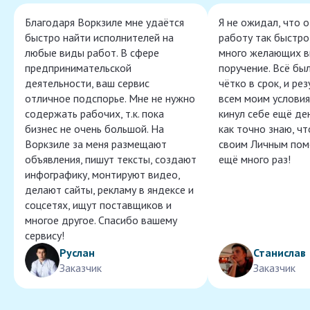
Благодаря Воркзиле мне удаётся
Я не ожидал, что 
быстро найти исполнителей на
работу так быстро,
любые виды работ. В сфере
много желающих в
предпринимательской
поручение. Всё бы
деятельности, ваш сервис
чётко в срок, и ре
отличное подспорье. Мне не нужно
всем моим условия
содержать рабочих, т.к. пока
кинул себе ещё ден
бизнес не очень большой. На
как точно знаю, ч
Воркзиле за меня размещают
своим Личным пом
объявления, пишут тексты, создают
ещё много раз!
инфографику, монтируют видео,
делают сайты, рекламу в яндексе и
соцсетях, ищут поставщиков и
многое другое. Спасибо вашему
сервису!
Руслан
Станислав
Заказчик
Заказчик