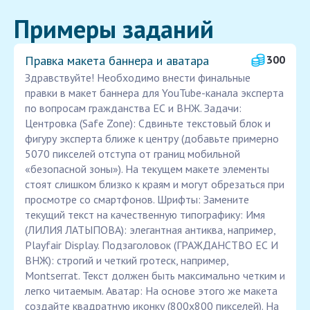
Примеры заданий
Правка макета баннера и аватара
300
Здравствуйте! Необходимо внести финальные
правки в макет баннера для YouTube-канала эксперта
по вопросам гражданства ЕС и ВНЖ. Задачи:
Центровка (Safe Zone): Сдвиньте текстовый блок и
фигуру эксперта ближе к центру (добавьте примерно
5070 пикселей отступа от границ мобильной
«безопасной зоны»). На текущем макете элементы
стоят слишком близко к краям и могут обрезаться при
просмотре со смартфонов. Шрифты: Замените
текущий текст на качественную типографику: Имя
(ЛИЛИЯ ЛАТЫПОВА): элегантная антиква, например,
Playfair Display. Подзаголовок (ГРАЖДАНСТВО ЕС И
ВНЖ): строгий и четкий гротеск, например,
Montserrat. Текст должен быть максимально четким и
легко читаемым. Аватар: На основе этого же макета
создайте квадратную иконку (800х800 пикселей). На