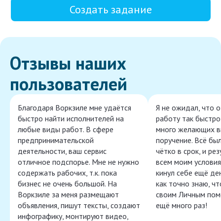
Создать задание
Отзывы наших
пользователей
Благодаря Воркзиле мне удаётся
Я не ожидал, что 
быстро найти исполнителей на
работу так быстро,
любые виды работ. В сфере
много желающих в
предпринимательской
поручение. Всё бы
деятельности, ваш сервис
чётко в срок, и ре
отличное подспорье. Мне не нужно
всем моим условия
содержать рабочих, т.к. пока
кинул себе ещё ден
бизнес не очень большой. На
как точно знаю, ч
Воркзиле за меня размещают
своим Личным пом
объявления, пишут тексты, создают
ещё много раз!
инфографику, монтируют видео,