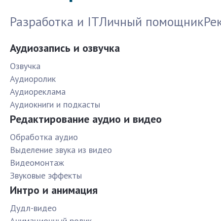
Разработка и IT
Личный помощник
Ре
Аудиозапись и озвучка
Озвучка
Аудиоролик
Аудиореклама
Аудиокниги и подкасты
Редактирование аудио и видео
Обработка аудио
Выделение звука из видео
Видеомонтаж
Звуковые эффекты
Интро и анимация
Дудл-видео
Анимационный ролик