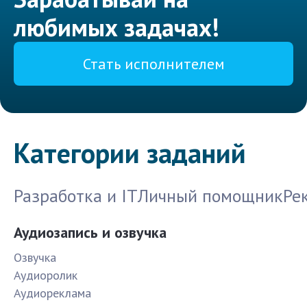
любимых задачах!
Стать исполнителем
Категории заданий
Разработка и IT
Личный помощник
Ре
Аудиозапись и озвучка
Озвучка
Аудиоролик
Аудиореклама