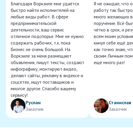
Благодаря Воркзиле мне удаётся
Я не ожидал, что 
быстро найти исполнителей на
работу так быстро,
любые виды работ. В сфере
много желающих в
предпринимательской
поручение. Всё бы
деятельности, ваш сервис
чётко в срок, и ре
отличное подспорье. Мне не нужно
всем моим условия
содержать рабочих, т.к. пока
кинул себе ещё ден
бизнес не очень большой. На
как точно знаю, ч
Воркзиле за меня размещают
своим Личным пом
объявления, пишут тексты, создают
ещё много раз!
инфографику, монтируют видео,
делают сайты, рекламу в яндексе и
соцсетях, ищут поставщиков и
многое другое. Спасибо вашему
сервису!
Руслан
Станислав
Заказчик
Заказчик