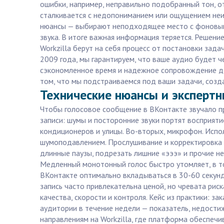
ошибки, например, неправильно подобранный тон, о
сталкивается с недопониманием или ощущением неис
нюансы — выбирают неподходящее место с фоновым
звука. В итоге важная информация теряется. Решени
Workzilla берут на себя процесс от постановки зад
2009 года, мы гарантируем, что ваше аудио будет че
сэкономленное время и надежное сопровождение до 
том, что мы подстраиваемся под ваши задачи, созда
Технические нюансы и эксперт
Чтобы голосовое сообщение в ВКонтакте звучало пр
записи: шумы и посторонние звуки портят восприяти
кондиционеров и улицы. Во-вторых, микрофон. Испо
шумоподавлением. Прослушивание и корректировка 
длинные паузы, подрезать лишние «эээ» и прочие н
Медленный монотонный голос быстро утомляет, в то
ВКонтакте оптимально вкладываться в 30-60 секунд
запись часто привлекательна ценой, но чревата ри
качества, скорости и контроля. Кейс из практики: з
аудитории в течение недели — показатель, недости
направлениям на Workzilla, где платформа обеспечи