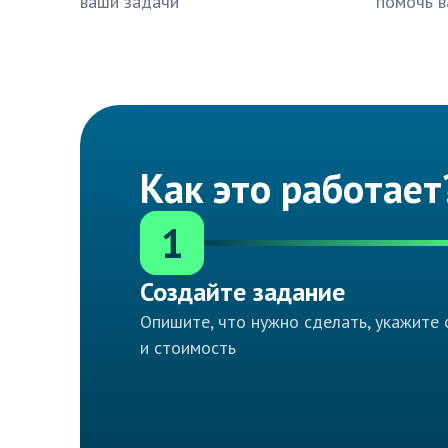
ваши задачи
помочь в
Как это работает
1
Создайте задание
Опишите, что нужно сделать, укажите 
и стоимость