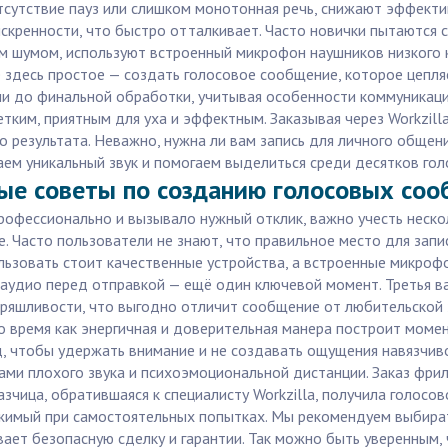
тсутствие пауз или слишком монотонная речь, снижают эффектив
кренности, что быстро отталкивает. Часто новички пытаются с
 шумом, используют встроенный микрофон наушников низкого 
е здесь простое — создать голосовое сообщение, которое цепля
ачи до финальной обработки, учитывая особенности коммуникац
тким, приятным для уха и эффектным. Заказывая через Workzilla
результата. Неважно, нужна ли вам запись для личного общени
ем уникальный звук и помогаем выделиться среди десятков голо
ные советы по созданию голосовых со
офессионально и вызывало нужный отклик, важно учесть нескол
е. Часто пользователи не знают, что правильное место для зап
льзовать стоит качественные устройства, а встроенные микро
аудио перед отправкой — ещё один ключевой момент. Третья ва
еряшливости, что выгодно отличит сообщение от любительской з
 время как энергичная и доверительная манера построит момент
, чтобы удержать внимание и не создавать ощущения навязчив
сками плохого звука и психоэмоциональной дистанции. Заказ фр
аказчица, обратившаяся к специалисту Workzilla, получила голо
жимый при самостоятельных попытках. Мы рекомендуем выбират
вает безопасную сделку и гарантии. Так можно быть уверенным,