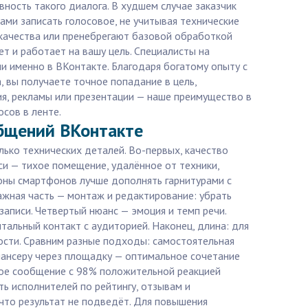
ность такого диалога. В худшем случае заказчик
ами записать голосовое, не учитывая технические
качества или пренебрегают базовой обработкой
ет и работает на вашу цель. Специалисты на
ии именно в ВКонтакте. Благодаря богатому опыту с
, вы получаете точное попадание в цель,
я, рекламы или презентации — наше преимущество в
сов в ленте.
общений ВКонтакте
ько технических деталей. Во-первых, качество
иси — тихое помещение, удалённое от техники,
фоны смартфонов лучше дополнять гарнитурами с
жная часть — монтаж и редактирование: убрать
аписи. Четвертый нюанс — эмоция и темп речи.
альный контакт с аудиторией. Наконец, длина: для
ости. Сравним разные подходы: самостоятельная
илансеру через площадку — оптимальное сочетание
совое сообщение с 98% положительной реакцией
ь исполнителей по рейтингу, отзывам и
 что результат не подведёт. Для повышения