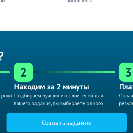
ам
выполнены
?
2
3
Находим за 2 минуты
Пла
сроки
Подбираем лучших исполнителей для
Оплач
вашего задания, вы выбираете одного
резул
Создать задание