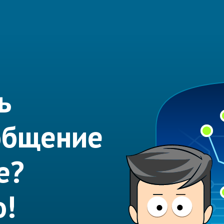
ь
общение
е?
о!