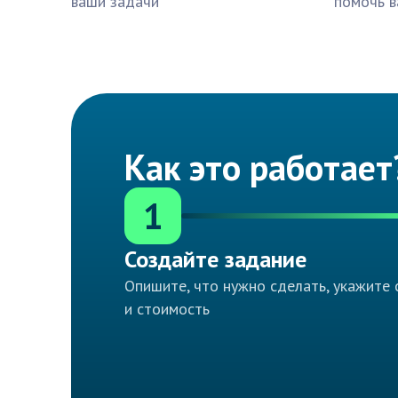
ваши задачи
помочь в
Как это работает
1
Создайте задание
Опишите, что нужно сделать, укажите 
и стоимость