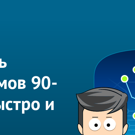
ь
мов 90-
ыстро и