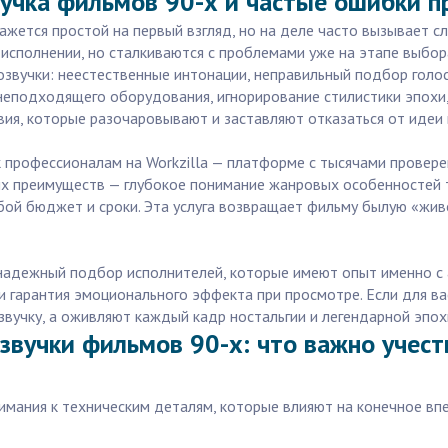
учка фильмов 90-х и частые ошибки пр
ажется простой на первый взгляд, но на деле часто вызывает с
сполнении, но сталкиваются с проблемами уже на этапе выбора
озвучки: неестественные интонации, неправильный подбор голос
 неподходящего оборудования, игнорирование стилистики эпохи
вия, которые разочаровывают и заставляют отказаться от иде
 профессионалам на Workzilla — платформе с тысячами провере
их преимуществ — глубокое понимание жанровых особенностей т
бой бюджет и сроки. Эта услуга возвращает фильму былую «живо
и надежный подбор исполнителей, которые имеют опыт именно 
и гарантия эмоционального эффекта при просмотре. Если для ва
вучку, а оживляют каждый кадр ностальгии и легендарной эпох
звучки фильмов 90-х: что важно учес
имания к техническим деталям, которые влияют на конечное вп