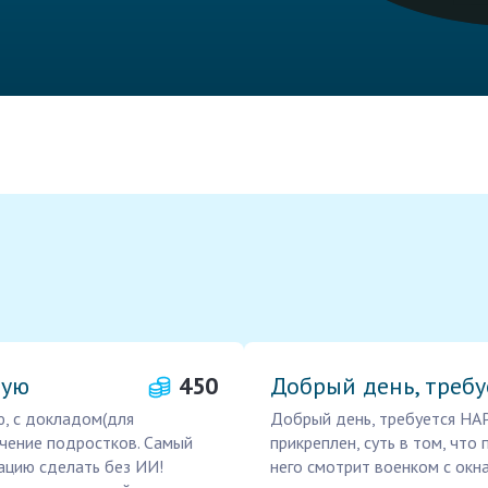
ную
450
Добрый день, требу
ю, с докладом(для
Добрый день, требуется НА
учение подростков. Самый
прикреплен, суть в том, что 
тацию сделать без ИИ!
него смотрит военком с окн