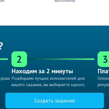
ам
выполнены
?
2
3
Находим за 2 минуты
Пла
сроки
Подбираем лучших исполнителей для
Оплач
вашего задания, вы выбираете одного
резул
Создать задание