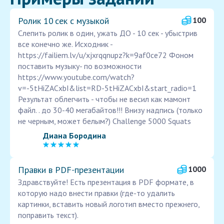
Ролик 10 сек с музыкой
100
Cлепить ролик в один, ужать ДО - 10 сек - убыстрив
все конечно же. Исходник -
https://failiem.lv/u/xjxrqqnupz?k=9af0ce72 Фоном
поставить музыку- по возможности
https://www.youtube.com/watch?
v=-5tHiZACxbI&list=RD-5tHiZACxbI&start_radio=1
Результат облегчить - чтобы не весил как мамонт
файл. . до 30-40 мегабайтов!!! Внизу надпись (только
не черным, может белым?) Challenge 5000 Squats
Диана Бородина
Правки в PDF‑презентации
1000
Здравствуйте! Есть презентация в PDF формате, в
которую надо внести правки (где-то удалить
картинки, вставить новый логотип вместо прежнего,
поправить текст).