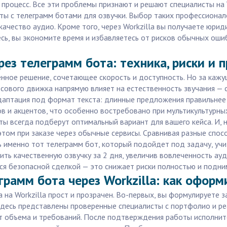
 процесс. Все эти проблемы признают и решают специалисты на
ы с телеграмм ботами для озвучки. Выбор таких профессионало
качество аудио. Кроме того, через Workzilla вы получаете юрид
сь, вы экономите время и избавляетесь от рисков обычных ошиб
рез телеграмм бота: техника, риски и
енное решение, сочетающее скорость и доступность. Но за каж
осового движка напрямую влияет на естественность звучания — 
адаптация под формат текста: длинные предложения правильнее 
в и акцентов, что особенно востребовано при мультикультурных
 всегда подберут оптимальный вариант для вашего кейса. И, н
том при заказе через обычные сервисы. Сравнивая разные спос
ь именно тот телеграмм бот, который подойдет под задачу, учи
ить качественную озвучку за 2 дня, увеличив вовлеченность ау
ся безопасной сделкой — это снижает риски полностью и подни
рамм бота через Workzilla: как оформ
 на Workzilla прост и прозрачен. Во-первых, вы формулируете 
 здесь представлены проверенные специалисты с портфолио и р
от объема и требований. После подтверждения работы исполните