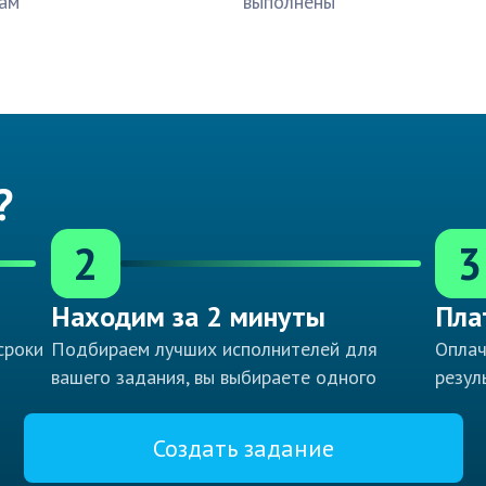
ам
выполнены
?
2
3
Находим за 2 минуты
Пла
сроки
Подбираем лучших исполнителей для
Оплач
вашего задания, вы выбираете одного
резул
Создать задание