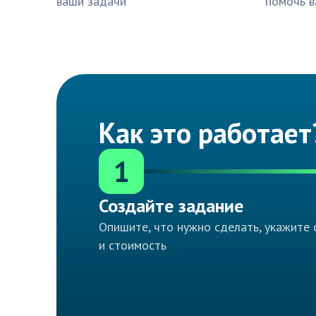
ваши задачи
помочь в
Как это работает
1
Создайте задание
Опишите, что нужно сделать, укажите 
и стоимость