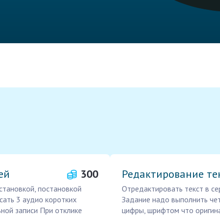
ей
300
Редактирование те
сстановкой, постановкой
Отредактировать текст в се
сать 3 аудио коротких
Задание надо выполнить чет
ьной записи При отклике
цифры, шрифтом что оригин