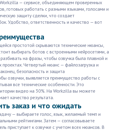
 Workzilla — сервисе, объединяющем проверенных
в, готовых работать с разными языками, голосами и
ическую защиту сделки, что создает
ок. Удобство, ответственность и качество — вот
 преимущества
ущейся простотой скрываются технические нюансы,
стоит выбирать ботов с встроенными нейросетями, а
разбивать на фразы, чтобы озвучка была плавной и
 проектах. Четвертый нюанс — файлозагрузка и
аконец, безопасность и защита
обы озвучки, выявляется преимущество работы с
тывая все технические особенности. Это
дитории видео на 30%. На Workzilla вы можете
мает качество результата.
ить заказ и что ожидать
задачу — выбираете голос, язык, желаемый темп и
еальными рейтингами. Затем — согласовываете
ль приступает к озвучке с учетом всех нюансов. В