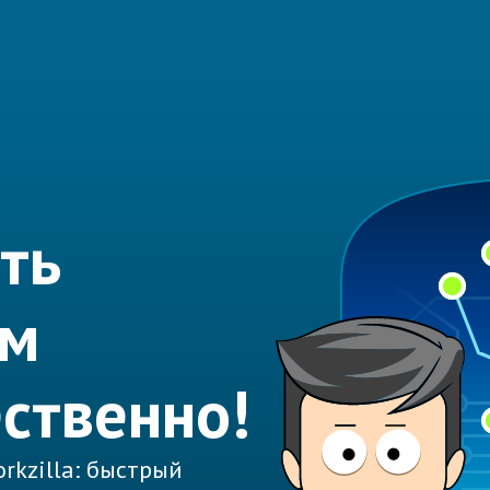
ть
ем
ественно!
rkzilla: быстрый