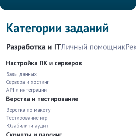
Категории заданий
Разработка и IT
Личный помощник
Ре
Настройка ПК и серверов
Базы данных
Сервера и хостинг
API и интеграции
Верстка и тестирование
Верстка по макету
Тестирование игр
Юзабилити аудит
Скрипты и парсинг