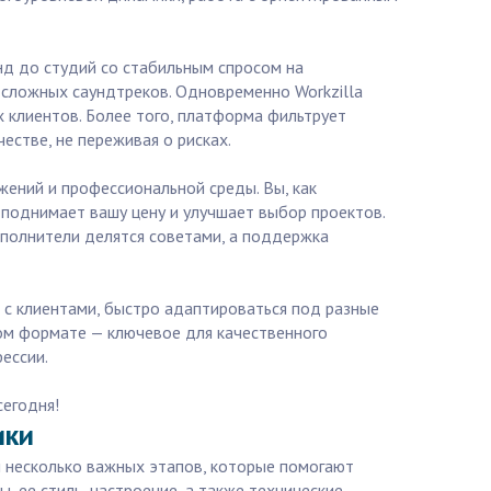
нд до студий со стабильным спросом на
 сложных саундтреков. Одновременно Workzilla
 клиентов. Более того, платформа фильтрует
стве, не переживая о рисках.
жений и профессиональной среды. Вы, как
 поднимает вашу цену и улучшает выбор проектов.
сполнители делятся советами, а поддержка
ию с клиентами, быстро адаптироваться под разные
ном формате — ключевое для качественного
ессии.
сегодня!
ики
й несколько важных этапов, которые помогают
, ее стиль, настроение, а также технические