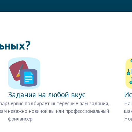
льных?
Задания на любой вкус
Ис
рар
Сервис подбирает интересные вам задания,
Наш
вам
неважно новичок вы или профессиональный
шан
фрилансер
Нов