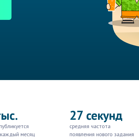
тыс.
27 секунд
публикуется
средняя частота
 каждый месяц
появления нового задания