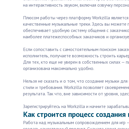
на интерактивность звуком, включая озвучку персон
Плюсом работы через платформу Workzilla является
качественные музыкальные треки. Здесь вы можете 
обеспечивает удобную систему общения с заказчико
наиболее платежеспособных заказчиков и организуе
Если сопоставить с самостоятельным поиском заказ
исполнитель, получаете возможность строить карьер
Для тех, кто еще не уверен в собственных силах —
организована максимально удобно.
Нельзя не сказать и о том, что создание музыки для
стили и требования. Workzilla позволяет своевреме
результата. Так что, вне зависимости от уровня, з
Зарегистрируйтесь на Workzilla и начните зарабаты
Как строится процесс создания
Работа над музыкальным сопровождением для игр — 
создать качественный продукт. Сначала стоит сконц