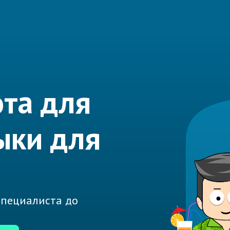
та для
ыки для
 специалиста до