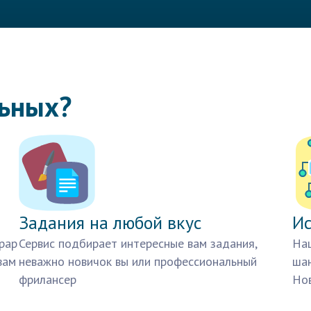
льных?
Задания на любой вкус
Ис
рар
Сервис подбирает интересные вам задания,
Наш
вам
неважно новичок вы или профессиональный
шан
фрилансер
Нов