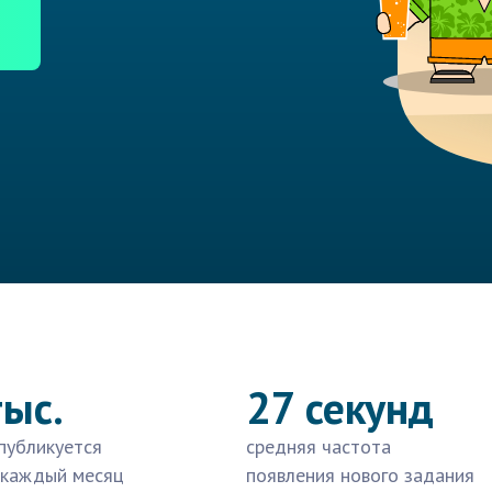
тыс.
27 секунд
публикуется
средняя частота
 каждый месяц
появления нового задания