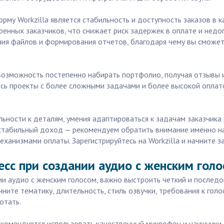
у Workzilla является стабильность и доступность заказов в ка
ренных заказчиков, что снижает риск задержек в оплате и нед
ния файлов и формирования отчетов, благодаря чему вы сможет
т возможность постепенно набирать портфолио, получая отзывы 
ь проекты с более сложными задачами и более высокой оплатой
ьности к деталям, умения адаптироваться к задачам заказчика 
 стабильный доход — рекомендуем обратить внимание именно на 
низмами оплаты. Зарегистрируйтесь на Workzilla и начните за
есс при создании аудио с женским гол
ии аудио с женским голосом, важно выстроить четкий и последо
ните тематику, длительность, стиль озвучки, требования к гол
отать.
комендуется использовать качественный микрофон и наушники, 