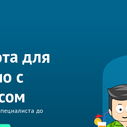
та для
о с
сом
 специалиста до