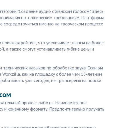
тегории "Создание аудио с женским голосом". Здесь
опонимания по техническим требованиям. Платформа
е сосредоточиться именно на творческом процессе
и повышая рейтинг, что увеличивает шансы на более
, а также смогут устанавливать гибкие цены и
и технических навыков по обработке звука. Если вы
Workzilla, как на площадку с более чем 15-летним
рабатывать уже сегодня, не тратя время на поиски
осом
вательный процесс работы. Начинается он с
осу и конечному формату. Предпочтительно получать
а также программное обеспечение для записи и