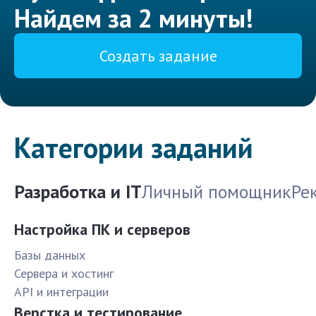
Найдем за 2 минуты!
Создать задание
Категории заданий
Разработка и IT
Личный помощник
Ре
Настройка ПК и серверов
Базы данных
Сервера и хостинг
API и интеграции
Верстка и тестирование