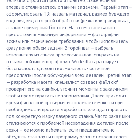
Workzilla строится просто и понятно, даже если вы
впервые сталкиваетесь с такими задачами. Первый этап —
сформулировать ТЗ: назвать материал, размер будущего
изделия, вид лазерной обработки (резка или гравировка),
а также примерный бюджет. На этом этапе важно
предоставить максимум информации — фотографии,
эскизы или технические требования, чтобы исполнитель
сразу понял объем задачи. Второй шаг — выбрать
исполнителя из списка профессионалов, опираясь на
отзывы, рейтинг и портфолио. Workzilla гарантирует
безопасность сделок и возможность частичной
предоплаты после обсуждения всех деталей. Третий этап
— разработка макета: специалист создаст файл dxf,
проверит его на ошибки, уточнит моменты с заказчиком,
чтобы предотвратить недопонимания. Далее приходит
время финальной проверки: вы получаете макет и при
необходимости просите доработать или адаптировать
под конкретную марку лазерного станка. Часто заказчики
сталкиваются с проблемой несовпадения деталей после
резки — ее можно избежать, если предварительно
обсудить стандарты и программу резки с исполнителем.