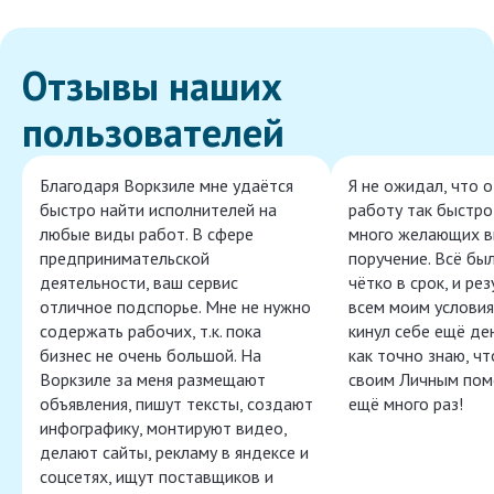
Отзывы наших
пользователей
Благодаря Воркзиле мне удаётся
Я не ожидал, что 
быстро найти исполнителей на
работу так быстро,
любые виды работ. В сфере
много желающих в
предпринимательской
поручение. Всё бы
деятельности, ваш сервис
чётко в срок, и ре
отличное подспорье. Мне не нужно
всем моим условия
содержать рабочих, т.к. пока
кинул себе ещё ден
бизнес не очень большой. На
как точно знаю, ч
Воркзиле за меня размещают
своим Личным пом
объявления, пишут тексты, создают
ещё много раз!
инфографику, монтируют видео,
делают сайты, рекламу в яндексе и
соцсетях, ищут поставщиков и