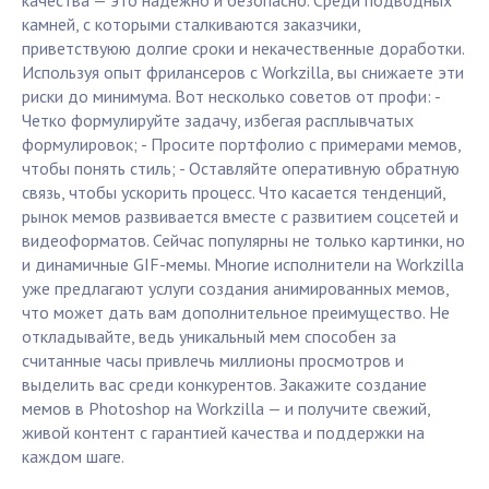
качества — это надежно и безопасно. Среди подводных
камней, с которыми сталкиваются заказчики,
приветствуюю долгие сроки и некачественные доработки.
Используя опыт фрилансеров с Workzilla, вы снижаете эти
риски до минимума. Вот несколько советов от профи: -
Четко формулируйте задачу, избегая расплывчатых
формулировок; - Просите портфолио с примерами мемов,
чтобы понять стиль; - Оставляйте оперативную обратную
связь, чтобы ускорить процесс. Что касается тенденций,
рынок мемов развивается вместе с развитием соцсетей и
видеоформатов. Сейчас популярны не только картинки, но
и динамичные GIF-мемы. Многие исполнители на Workzilla
уже предлагают услуги создания анимированных мемов,
что может дать вам дополнительное преимущество. Не
откладывайте, ведь уникальный мем способен за
считанные часы привлечь миллионы просмотров и
выделить вас среди конкурентов. Закажите создание
мемов в Photoshop на Workzilla — и получите свежий,
живой контент с гарантией качества и поддержки на
каждом шаге.