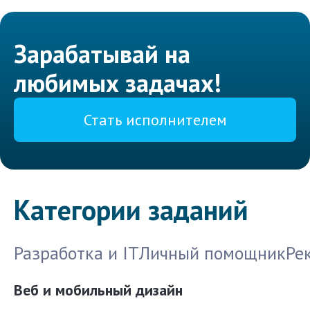
Зарабатывай на
любимых задачах!
Стать исполнителем
Категории заданий
Разработка и IT
Личный помощник
Ре
Веб и мобильный дизайн