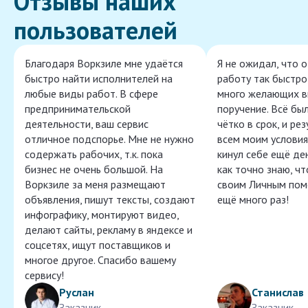
Отзывы наших
пользователей
Благодаря Воркзиле мне удаётся
Я не ожидал, что 
быстро найти исполнителей на
работу так быстро,
любые виды работ. В сфере
много желающих в
предпринимательской
поручение. Всё бы
деятельности, ваш сервис
чётко в срок, и ре
отличное подспорье. Мне не нужно
всем моим условия
содержать рабочих, т.к. пока
кинул себе ещё ден
бизнес не очень большой. На
как точно знаю, ч
Воркзиле за меня размещают
своим Личным пом
объявления, пишут тексты, создают
ещё много раз!
инфографику, монтируют видео,
делают сайты, рекламу в яндексе и
соцсетях, ищут поставщиков и
многое другое. Спасибо вашему
сервису!
Руслан
Станислав
Заказчик
Заказчик