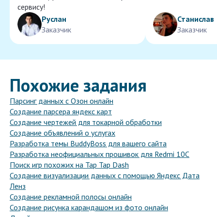
сервису!
Руслан
Станислав
Заказчик
Заказчик
Похожие задания
Парсинг данных с Озон онлайн
Создание парсера яндекс карт
Создание чертежей для токарной обработки
Создание объявлений о услугах
Разработка темы BuddyBoss для вашего сайта
Разработка неофициальных прошивок для Redmi 10C
Поиск игр похожих на Tap Tap Dash
Создание визуализации данных с помощью Яндекс Дата
Ленз
Создание рекламной полосы онлайн
Создание рисунка карандашом из фото онлайн