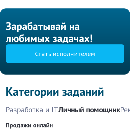
Зарабатывай на
любимых задачах!
Стать исполнителем
Категории заданий
Разработка и IT
Личный помощник
Ре
Продажи онлайн