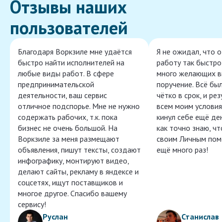
Отзывы наших
пользователей
Благодаря Воркзиле мне удаётся
Я не ожидал, что 
быстро найти исполнителей на
работу так быстро,
любые виды работ. В сфере
много желающих в
предпринимательской
поручение. Всё бы
деятельности, ваш сервис
чётко в срок, и ре
отличное подспорье. Мне не нужно
всем моим условия
содержать рабочих, т.к. пока
кинул себе ещё ден
бизнес не очень большой. На
как точно знаю, ч
Воркзиле за меня размещают
своим Личным пом
объявления, пишут тексты, создают
ещё много раз!
инфографику, монтируют видео,
делают сайты, рекламу в яндексе и
соцсетях, ищут поставщиков и
многое другое. Спасибо вашему
сервису!
Руслан
Станислав