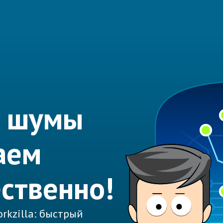
ь шумы
аем
ественно!
rkzilla: быстрый