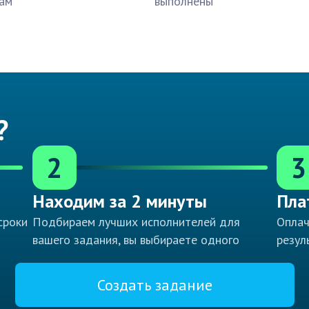
ам
выполнены
?
2
3
Находим за 2 минуты
Пла
сроки
Подбираем лучших исполнителей для
Оплач
вашего задания, вы выбираете одного
резул
Создать задание