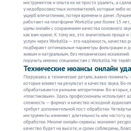
инструментов и опыта их не просто удалить, а сде
у недобросовестных исполнителей, которые либо ис
ущерб впечатлению, потеря времени и денег. Лучш
работают на платформе Workzilla уже более 15 лет
шумы онлайн с сохранением качества основного звук
как вам нужно. К тому же, это значительно проще 
услуги через Workzilla — это надёжность, качество
подбирают оптимальные параметры фильтрации и доп
живым и натуральным, без механических искажений.
поручить именно специалистам с Workzilla. Не теря
Технические нюансы онлайн уд
Погружаясь в технические детали, важно понимать:
которые влияют на результат и качество звука. Во-
обрабатываются разными алгоритмами. Во-вторых, в
«пластиковым». Здесь профессионалы используют а
сложность — формат и качество исходной аудиозапи
требует дополнительной пост-обработки. Четвёртый
инструменты изменяют длительность или частоту ау
обработки. Многие онлайн-сервисы экономят ресурсы
качество будет на высоте, и сроки соблюдены, бла