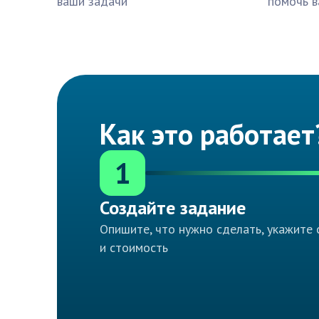
ваши задачи
помочь в
Как это работает
1
Создайте задание
Опишите, что нужно сделать, укажите 
и стоимость