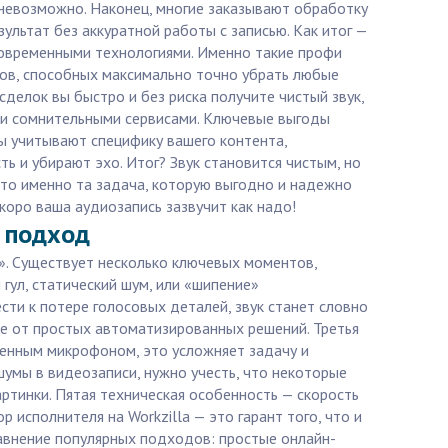
 невозможно. Наконец, многие заказывают обработку
льтат без аккуратной работы с записью. Как итог —
современными технологиями. Именно такие профи
ров, способных максимально точно убрать любые
сделок вы быстро и без риска получите чистый звук,
и и сомнительными сервисами. Ключевые выгоды
ры учитывают специфику вашего контента,
 и убирают эхо. Итог? Звук становится чистым, но
это именно та задача, которую выгодно и надежно
скоро ваша аудиозапись зазвучит как надо!
й подход
». Существует несколько ключевых моментов,
гул, статический шум, или «шипение»
ти к потере голосовых деталей, звук станет словно
е от простых автоматизированных решений. Третья
венным микрофоном, это усложняет задачу и
умы в видеозаписи, нужно учесть, что некоторые
ртинки. Пятая техническая особенность — скорость
 исполнителя на Workzilla — это гарант того, что и
равнение популярных подходов: простые онлайн-