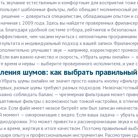
лать звучание естественным и комфортным для восприятия тоже
пользуют шаблонные фильтры, либо обещают молниеносный резу
ее решение — довериться специалистам, обладающим опытом и 
, начиная с 2009 года. Здесь вы найдете проверенных фрилансе
а. Благодаря удобной системе отбора, рейтингов и безопасных 
и эффективнее, чем часами мучиться с непонятными программам
 результата и индивидуальный подход к вашей записи. Фрилансе
олнительно улучшают звук — например, корректируют громкость
 Если вам важно качество и скорость, «Убрать шумы онлайн» — 
йте время и нервы — выберите проверенного исполнителя, и уже 
аления шумов: как выбрать правильны
 «Убрать шумы онлайн» не значит просто нажать кнопку «фильтр
первых, разные шумы требуют разных подходов. Низкочастотный 
ажно соблюдать баланс — чрезмерная фильтрация может привес
даптивные фильтры с возможностью тонкой настройки, в отличи
си. Если файл имеет низкое битрейт или был записан некачест
 момент — синхронизация с видео. Если ваша задача — убрать ш
диодорожки. Это может привести к рассинхронизации звука и ка
 и время, жертвуя в итоге качеством. Поэтому правильный выбор
годаря опыту и профессиональным инструментам. Рассмотрим с