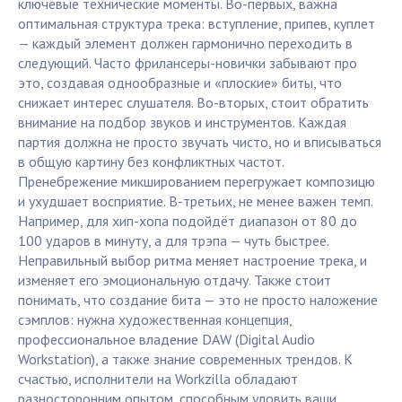
ключевые технические моменты. Во-первых, важна
оптимальная структура трека: вступление, припев, куплет
— каждый элемент должен гармонично переходить в
следующий. Часто фрилансеры-новички забывают про
это, создавая однообразные и «плоские» биты, что
снижает интерес слушателя. Во-вторых, стоит обратить
внимание на подбор звуков и инструментов. Каждая
партия должна не просто звучать чисто, но и вписываться
в общую картину без конфликтных частот.
Пренебрежение микшированием перегружает композицю
и ухудшает восприятие. В-третьих, не менее важен темп.
Например, для хип-хопа подойдёт диапазон от 80 до
100 ударов в минуту, а для трэпа — чуть быстрее.
Неправильный выбор ритма меняет настроение трека, и
изменяет его эмоциональную отдачу. Также стоит
понимать, что создание бита — это не просто наложение
сэмплов: нужна художественная концепция,
профессиональное владение DAW (Digital Audio
Workstation), а также знание современных трендов. К
счастью, исполнители на Workzilla обладают
разносторонним опытом, способным уловить ваши