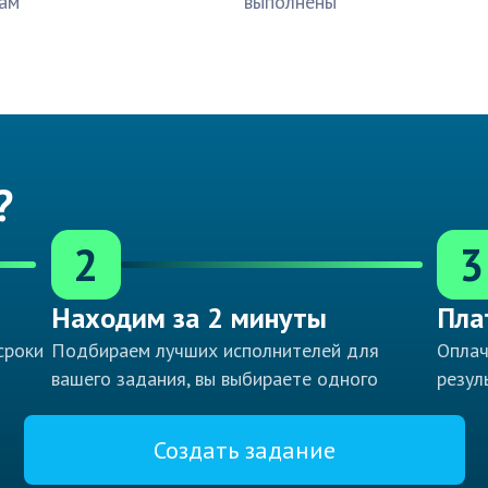
ам
выполнены
?
2
3
Находим за 2 минуты
Пла
сроки
Подбираем лучших исполнителей для
Оплач
вашего задания, вы выбираете одного
резул
Создать задание