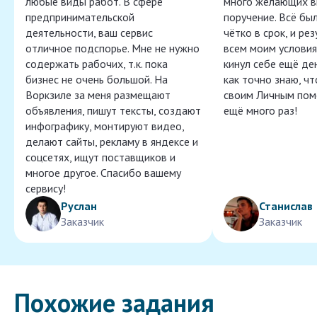
любые виды работ. В сфере
много желающих в
предпринимательской
поручение. Всё бы
деятельности, ваш сервис
чётко в срок, и ре
отличное подспорье. Мне не нужно
всем моим условия
содержать рабочих, т.к. пока
кинул себе ещё ден
бизнес не очень большой. На
как точно знаю, ч
Воркзиле за меня размещают
своим Личным пом
объявления, пишут тексты, создают
ещё много раз!
инфографику, монтируют видео,
делают сайты, рекламу в яндексе и
соцсетях, ищут поставщиков и
многое другое. Спасибо вашему
сервису!
Руслан
Станислав
Заказчик
Заказчик
Похожие задания