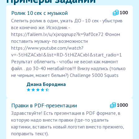
Ролик 10 сек с музыкой
100
Cлепить ролик в один, ужать ДО - 10 сек - убыстрив
все конечно же. Исходник -
https://failiem.lv/u/xjxrqqnupz?k=9af0ce72 Фоном
поставить музыку- по возможности
https://www.youtube.com/watch?
v=-5tHiZACxbI&list=RD-5tHiZACxbI&start_radio=1
Результат облегчить - чтобы не весил как мамонт
файл. . до 30-40 мегабайтов!!! Внизу надпись (только
не черным, может белым?) Challenge 5000 Squats
Диана Бородина
Правки в PDF‑презентации
1000
Здравствуйте! Есть презентация в PDF формате, в
которую надо внести правки (где-то удалить
картинки, вставить новый логотип вместо прежнего,
поправить текст).