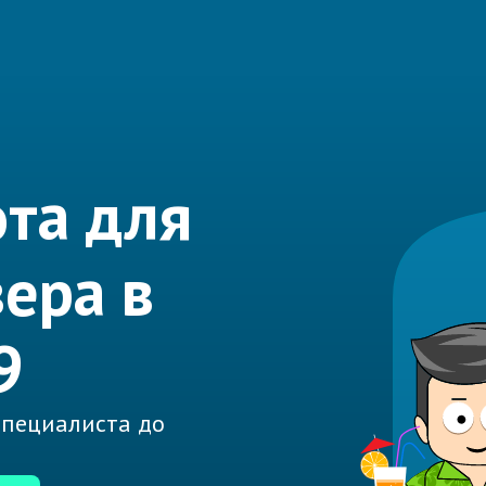
та для
вера в
9
 специалиста до