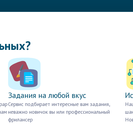
льных?
Задания на любой вкус
Ис
рар
Сервис подбирает интересные вам задания,
Наш
вам
неважно новичок вы или профессиональный
шан
фрилансер
Нов