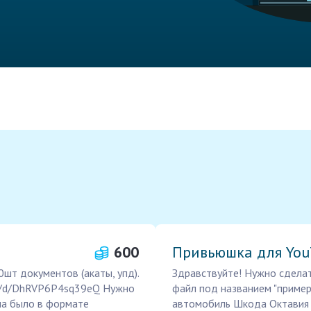
600
Привьюшка для You
шт документов (акаты, упд).
Здравствуйте! Нужно сделат
x.ru/d/DhRVP6P4sq39eQ Нужно
файл под названием "пример
ла было в формате
автомобиль Шкода Октавия 