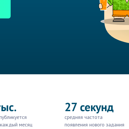
тыс.
27 секунд
публикуется
средняя частота
 каждый месяц
появления нового задания