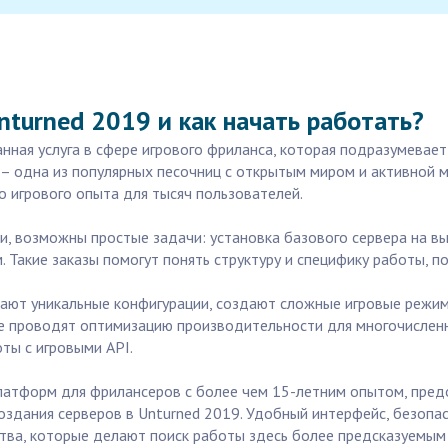
nturned 2019 и как начать работать?
анная услуга в сфере игрового фриланса, которая подразумевае
 – одна из популярных песочниц с открытым миром и активной 
о игрового опыта для тысяч пользователей.
и, возможны простые задачи: установка базового сервера на в
. Такие заказы помогут понять структуру и специфику работы, 
ают уникальные конфигурации, создают сложные игровые режим
е проводят оптимизацию производительности для многочисленн
ты с игровыми API.
 платформ для фрилансеров с более чем 15-летним опытом, пред
создания серверов в Unturned 2019. Удобный интерфейс, безопас
тва, которые делают поиск работы здесь более предсказуемым