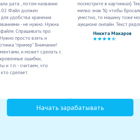
ла дата , потом название.
посмотрите в картинках) Тек
1.02 Файл должен
мелко знак %) чтобы бросали
для удобства хранения
уместно, то машину тоже мо
званиями - не нужно. Нужна
аукционе онлайн. Текст рядо
 файле. Спрашивать про
Никита Макаров
 Нужно просто взять и
артинка "пример" Внимание!
ументами, и может сделать с
откровенные ошибки,
и т.п. - считаем, что
 кто сделает.
Начать зарабатывать