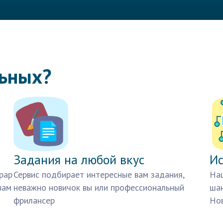
льных?
Задания на любой вкус
Ис
рар
Сервис подбирает интересные вам задания,
Наш
вам
неважно новичок вы или профессиональный
шан
фрилансер
Нов