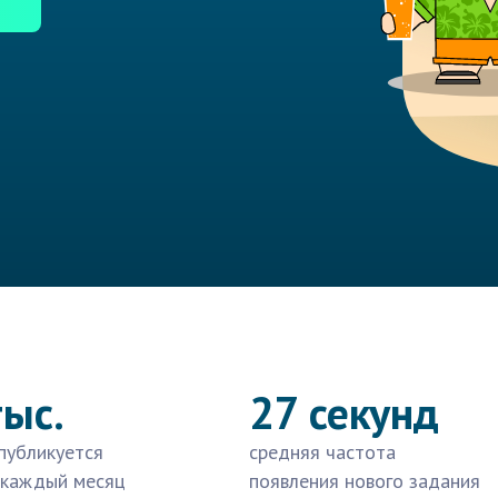
тыс.
27 секунд
публикуется
средняя частота
 каждый месяц
появления нового задания