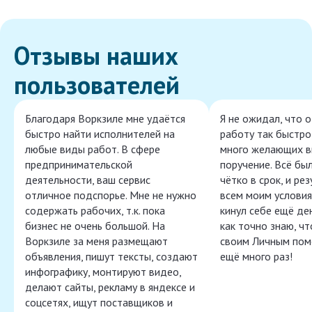
Отзывы наших
пользователей
Благодаря Воркзиле мне удаётся
Я не ожидал, что 
быстро найти исполнителей на
работу так быстро,
любые виды работ. В сфере
много желающих в
предпринимательской
поручение. Всё бы
деятельности, ваш сервис
чётко в срок, и ре
отличное подспорье. Мне не нужно
всем моим условия
содержать рабочих, т.к. пока
кинул себе ещё ден
бизнес не очень большой. На
как точно знаю, ч
Воркзиле за меня размещают
своим Личным пом
объявления, пишут тексты, создают
ещё много раз!
инфографику, монтируют видео,
делают сайты, рекламу в яндексе и
соцсетях, ищут поставщиков и