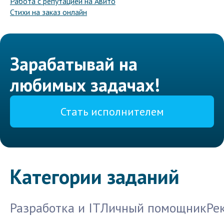
Работа с репутацией на Авито
Стихи на заказ онлайн
Зарабатывай на
любимых задачах!
Стать исполнителем
Категории заданий
Разработка и IT
Личный помощник
Ре