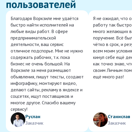
пользователей
Благодаря Воркзиле мне удаётся
Я не ожидал, что 
быстро найти исполнителей на
работу так быстро,
любые виды работ. В сфере
много желающих в
предпринимательской
поручение. Всё бы
деятельности, ваш сервис
чётко в срок, и ре
отличное подспорье. Мне не нужно
всем моим условия
содержать рабочих, т.к. пока
кинул себе ещё ден
бизнес не очень большой. На
как точно знаю, ч
Воркзиле за меня размещают
своим Личным пом
объявления, пишут тексты, создают
ещё много раз!
инфографику, монтируют видео,
делают сайты, рекламу в яндексе и
соцсетях, ищут поставщиков и
многое другое. Спасибо вашему
сервису!
Руслан
Станислав
Заказчик
Заказчик