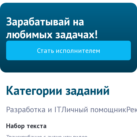
Зарабатывай на
любимых задачах!
Стать исполнителем
Категории заданий
Разработка и IT
Личный помощник
Ре
Набор текста
Транскрибация с аудио или видео