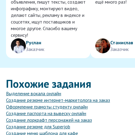
объявления, пишут тексты, создают
ещё много раз!
инфографику, монтируют видео,
делают сайты, рекламу в яндексе и
соцсетях, ищут поставщиков и
многое другое. Спасибо вашему
сервису!
Руслан
Станислав
Заказчик
Заказчик
Похожие задания
Выделение вокала онлайн
Создание резюме интернет-маркетолога на заказ
Оформление грамоты студенту онлайн
Создание паспорта на вывеску онлайн
Создание лоркрафт персонажей на заказ
Создание резюме для Superjob
Создание меню шаблона для кафе