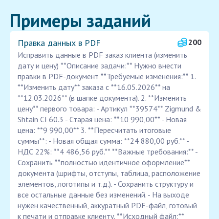
Примеры заданий
Правка данных в PDF
200
Исправить данные в PDF заказ клиента (изменить
дату и цену) **Описание задачи:** Нужно внести
правки в PDF-документ **Требуемые изменения:** 1.
**Изменить дату** заказа с **16.05.2026** на
**12.03.2026** (в шапке документа). 2. **Изменить
цену** первого товара: - Артикул **39574** Zigmund &
Shtain CI 60.3 - Старая цена: **10 990,00** - Новая
цена: **9 990,00** 3. **Пересчитать итоговые
суммы**: - Новая общая сумма: **24 880,00 руб.** -
НДС 22%: **4 486,56 руб.** **Важные требования:** -
Сохранить **полностью идентичное оформление**
документа (шрифты, отступы, таблица, расположение
элементов, логотипы и т.д.). - Сохранить структуру и
все остальные данные без изменений. - На выходе
нужен качественный, аккуратный PDF-файл, готовый
к печати и отправке клиенту. **Исходный файл:**