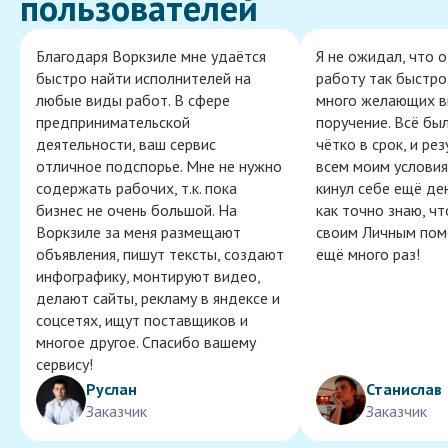
пользователей
Благодаря Воркзиле мне удаётся
Я не ожидал, что 
быстро найти исполнителей на
работу так быстро,
любые виды работ. В сфере
много желающих в
предпринимательской
поручение. Всё бы
деятельности, ваш сервис
чётко в срок, и ре
отличное подспорье. Мне не нужно
всем моим условия
содержать рабочих, т.к. пока
кинул себе ещё ден
бизнес не очень большой. На
как точно знаю, ч
Воркзиле за меня размещают
своим Личным пом
объявления, пишут тексты, создают
ещё много раз!
инфографику, монтируют видео,
делают сайты, рекламу в яндексе и
соцсетях, ищут поставщиков и
многое другое. Спасибо вашему
сервису!
Руслан
Станислав
Заказчик
Заказчик