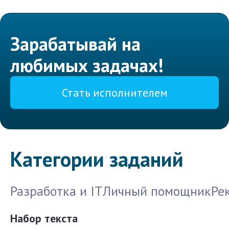
Зарабатывай на
любимых задачах!
Стать исполнителем
Категории заданий
Разработка и IT
Личный помощник
Ре
Набор текста