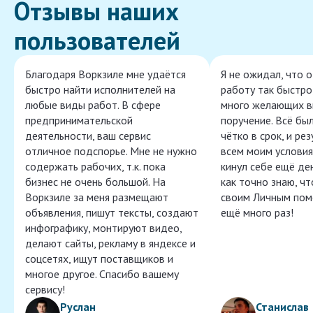
Отзывы наших
пользователей
Благодаря Воркзиле мне удаётся
Я не ожидал, что 
быстро найти исполнителей на
работу так быстро,
любые виды работ. В сфере
много желающих в
предпринимательской
поручение. Всё бы
деятельности, ваш сервис
чётко в срок, и ре
отличное подспорье. Мне не нужно
всем моим условия
содержать рабочих, т.к. пока
кинул себе ещё ден
бизнес не очень большой. На
как точно знаю, ч
Воркзиле за меня размещают
своим Личным пом
объявления, пишут тексты, создают
ещё много раз!
инфографику, монтируют видео,
делают сайты, рекламу в яндексе и
соцсетях, ищут поставщиков и
многое другое. Спасибо вашему
сервису!
Руслан
Станислав