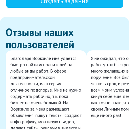
Создать задание
Отзывы наших
пользователей
Благодаря Воркзиле мне удаётся
Я не ожидал, что 
быстро найти исполнителей на
работу так быстро,
любые виды работ. В сфере
много желающих в
предпринимательской
поручение. Всё бы
деятельности, ваш сервис
чётко в срок, и ре
отличное подспорье. Мне не нужно
всем моим условия
содержать рабочих, т.к. пока
кинул себе ещё ден
бизнес не очень большой. На
как точно знаю, ч
Воркзиле за меня размещают
своим Личным пом
объявления, пишут тексты, создают
ещё много раз!
инфографику, монтируют видео,
делают сайты, рекламу в яндексе и