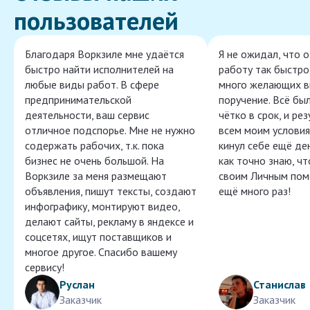
пользователей
Благодаря Воркзиле мне удаётся
Я не ожидал, что 
быстро найти исполнителей на
работу так быстро,
любые виды работ. В сфере
много желающих в
предпринимательской
поручение. Всё бы
деятельности, ваш сервис
чётко в срок, и ре
отличное подспорье. Мне не нужно
всем моим условия
содержать рабочих, т.к. пока
кинул себе ещё ден
бизнес не очень большой. На
как точно знаю, ч
Воркзиле за меня размещают
своим Личным пом
объявления, пишут тексты, создают
ещё много раз!
инфографику, монтируют видео,
делают сайты, рекламу в яндексе и
соцсетях, ищут поставщиков и
многое другое. Спасибо вашему
сервису!
Руслан
Станислав
Заказчик
Заказчик