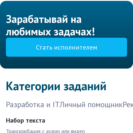
Зарабатывай на
любимых задачах!
Стать исполнителем
Категории заданий
Разработка и IT
Личный помощник
Ре
Набор текста
Транскрибация с аудио или видео