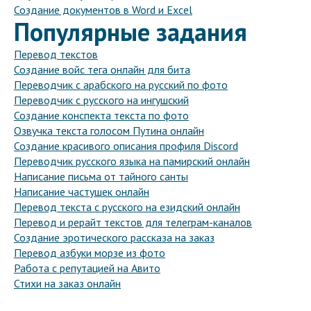
Создание документов в Word и Excel
Популярные задания
Перевод текстов
Создание войс тега онлайн для бита
Переводчик с арабского на русский по фото
Переводчик с русского на ингушский
Создание конспекта текста по фото
Озвучка текста голосом Путина онлайн
Создание красивого описания профиля Discord
Переводчик русского языка на памирский онлайн
Написание письма от тайного санты
Написание частушек онлайн
Перевод текста с русского на езидский онлайн
Перевод и рерайт текстов для телеграм-каналов
Создание эротического рассказа на заказ
Перевод азбуки морзе из фото
Работа с репутацией на Авито
Стихи на заказ онлайн