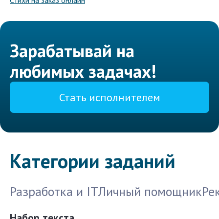
Стихи на заказ онлайн
Зарабатывай на
любимых задачах!
Стать исполнителем
Категории заданий
Разработка и IT
Личный помощник
Ре
Набор текста