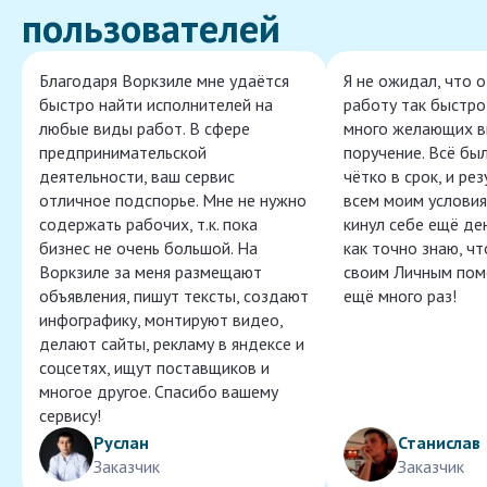
пользователей
Благодаря Воркзиле мне удаётся
Я не ожидал, что 
быстро найти исполнителей на
работу так быстро,
любые виды работ. В сфере
много желающих в
предпринимательской
поручение. Всё бы
деятельности, ваш сервис
чётко в срок, и ре
отличное подспорье. Мне не нужно
всем моим условия
содержать рабочих, т.к. пока
кинул себе ещё ден
бизнес не очень большой. На
как точно знаю, ч
Воркзиле за меня размещают
своим Личным пом
объявления, пишут тексты, создают
ещё много раз!
инфографику, монтируют видео,
делают сайты, рекламу в яндексе и
соцсетях, ищут поставщиков и
многое другое. Спасибо вашему
сервису!
Руслан
Станислав
Заказчик
Заказчик