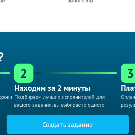
ам
выполнены
?
2
3
Находим за 2 минуты
Пла
сроки
Подбираем лучших исполнителей для
Оплач
вашего задания, вы выбираете одного
резул
Создать задание