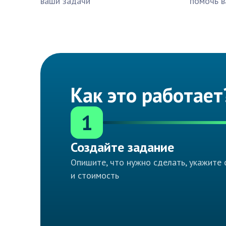
ваши задачи
помочь в
Как это работает
1
Создайте задание
Опишите, что нужно сделать, укажите 
и стоимость