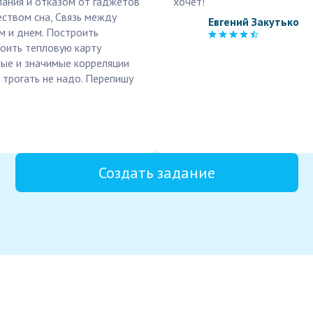
пания и отказом от гаджетов
хочет!
ством сна, Связь между
Евгений Закутько
м и днем. Построить
оить тепловую карту
ные и значимые корреляции
трогать не надо. Перепишу
Создать задание