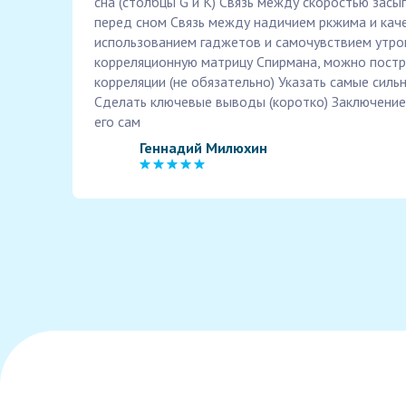
сна (столбцы G и К) Связь между скоростью засы
перед сном Связь между надичием ркжима и каче
использованием гаджетов и самочувствием утро
корреляционную матрицу Спирмана, можно постр
корреляции (не обязательно) Указать самые силь
Сделать ключевые выводы (коротко) Заключение 
его сам
Геннадий Милюхин