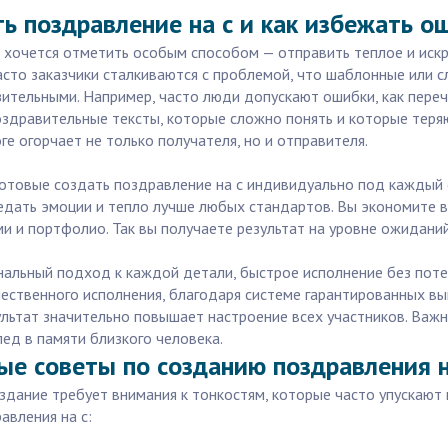
ь поздравление на с и как избежать о
е хочется отметить особым способом — отправить теплое и искр
асто заказчики сталкиваются с проблемой, что шаблонные или 
ительными. Например, часто люди допускают ошибки, как переч
здравительные тексты, которые сложно понять и которые теря
е огорчает не только получателя, но и отправителя.
 готовые создать поздравление на с индивидуально под каждый 
редать эмоции и тепло лучше любых стандартов. Вы экономите в
и и портфолио. Так вы получаете результат на уровне ожиданий
альный подход к каждой детали, быстрое исполнение без поте
ачественного исполнения, благодаря системе гарантированных вы
ультат значительно повышает настроение всех участников. Важ
лед в памяти близкого человека.
ые советы по созданию поздравления н
здание требует внимания к тонкостям, которые часто упускаю
авления на с: