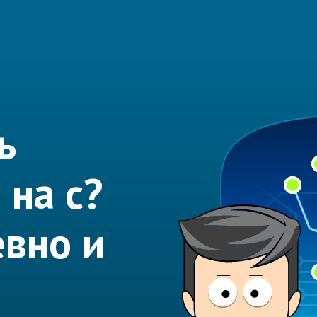
ь
 на с?
вно и