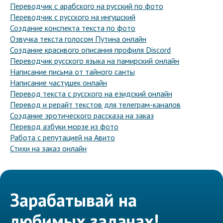
Переводчик с арабского на русский по фото
Переводчик с русского на ингушский
Создание конспекта текста по фото
Озвучка текста голосом Путина онлайн
Создание красивого описания профиля Discord
Переводчик русского языка на памирский онлайн
Написание письма от тайного санты
Написание частушек онлайн
Перевод текста с русского на езидский онлайн
Перевод и рерайт текстов для телеграм-каналов
Создание эротического рассказа на заказ
Перевод азбуки морзе из фото
Работа с репутацией на Авито
Стихи на заказ онлайн
Зарабатывай на
любимых задачах!