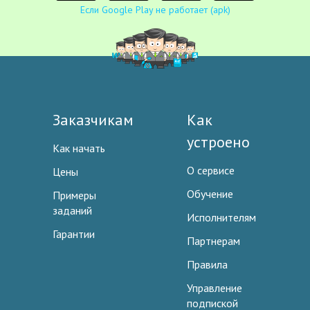
Если Google Play не работает (apk)
Заказчикам
Как
устроено
Как начать
О сервисе
Цены
Обучение
Примеры
заданий
Исполнителям
Гарантии
Партнерам
Правила
Управление
подпиской