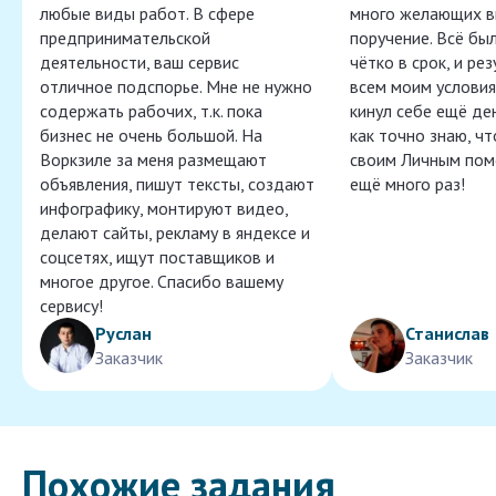
любые виды работ. В сфере
много желающих в
предпринимательской
поручение. Всё бы
деятельности, ваш сервис
чётко в срок, и ре
отличное подспорье. Мне не нужно
всем моим условия
содержать рабочих, т.к. пока
кинул себе ещё ден
бизнес не очень большой. На
как точно знаю, ч
Воркзиле за меня размещают
своим Личным пом
объявления, пишут тексты, создают
ещё много раз!
инфографику, монтируют видео,
делают сайты, рекламу в яндексе и
соцсетях, ищут поставщиков и
многое другое. Спасибо вашему
сервису!
Руслан
Станислав
Заказчик
Заказчик
Похожие задания