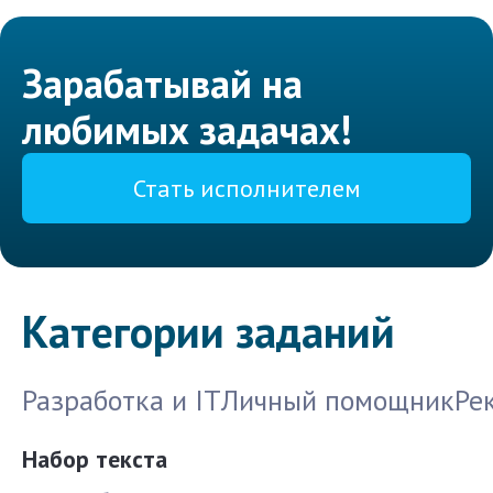
Зарабатывай на
любимых задачах!
Стать исполнителем
Категории заданий
Разработка и IT
Личный помощник
Ре
Набор текста