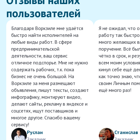
пользователей
Благодаря Воркзиле мне удаётся
Я не ожидал, что 
быстро найти исполнителей на
работу так быстро,
любые виды работ. В сфере
много желающих в
предпринимательской
поручение. Всё бы
деятельности, ваш сервис
чётко в срок, и ре
отличное подспорье. Мне не нужно
всем моим условия
содержать рабочих, т.к. пока
кинул себе ещё ден
бизнес не очень большой. На
как точно знаю, ч
Воркзиле за меня размещают
своим Личным пом
объявления, пишут тексты, создают
ещё много раз!
инфографику, монтируют видео,
делают сайты, рекламу в яндексе и
соцсетях, ищут поставщиков и
многое другое. Спасибо вашему
сервису!
Руслан
Станислав
Заказчик
Заказчик