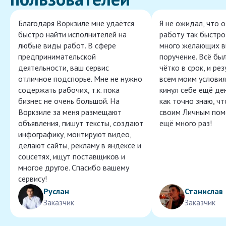
Благодаря Воркзиле мне удаётся
Я не ожидал, что 
быстро найти исполнителей на
работу так быстро,
любые виды работ. В сфере
много желающих в
предпринимательской
поручение. Всё бы
деятельности, ваш сервис
чётко в срок, и ре
отличное подспорье. Мне не нужно
всем моим условия
содержать рабочих, т.к. пока
кинул себе ещё ден
бизнес не очень большой. На
как точно знаю, ч
Воркзиле за меня размещают
своим Личным пом
объявления, пишут тексты, создают
ещё много раз!
инфографику, монтируют видео,
делают сайты, рекламу в яндексе и
соцсетях, ищут поставщиков и
многое другое. Спасибо вашему
сервису!
Руслан
Станислав
Заказчик
Заказчик