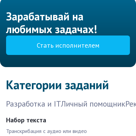
Зарабатывай на
любимых задачах!
Стать исполнителем
Категории заданий
Разработка и IT
Личный помощник
Ре
Набор текста
Транскрибация с аудио или видео