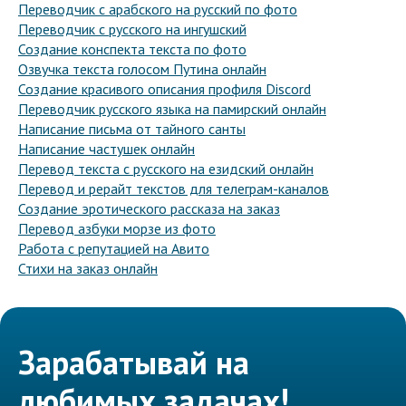
Переводчик с арабского на русский по фото
Переводчик с русского на ингушский
Создание конспекта текста по фото
Озвучка текста голосом Путина онлайн
Создание красивого описания профиля Discord
Переводчик русского языка на памирский онлайн
Написание письма от тайного санты
Написание частушек онлайн
Перевод текста с русского на езидский онлайн
Перевод и рерайт текстов для телеграм-каналов
Создание эротического рассказа на заказ
Перевод азбуки морзе из фото
Работа с репутацией на Авито
Стихи на заказ онлайн
Зарабатывай на
любимых задачах!