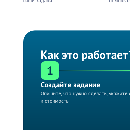
ваши задачи
помочь в
Как это работает
1
Создайте задание
Опишите, что нужно сделать, укажите 
и стоимость