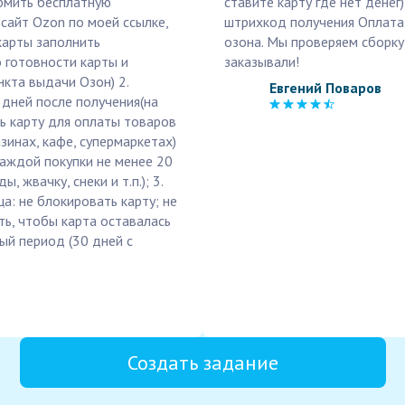
ормить бесплатную
ставите карту где нет денег
сайт Ozon по моей ссылке,
штрихкод получения Оплата 
карты заполнить
озона. Мы проверяем сборку 
 готовности карты и
заказывали!
кта выдачи Озон) 2.
Евгений Поваров
 дней после получения(на
ть карту для оплаты товаров
зинах, кафе, супермаркетах)
аждой покупки не менее 20
 жвачку, снеки и т.п.); 3.
а: не блокировать карту; не
ть, чтобы карта оставалась
ый период (30 дней с
Создать задание