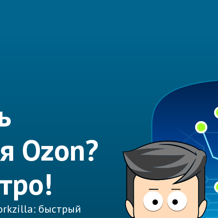
ь
я Ozon?
тро!
rkzilla: быстрый