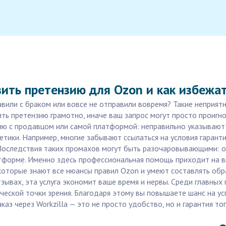
ить претензию для Ozon и как избежа
тавили с браком или вовсе не отправили вовремя? Такие неприят
ть претензию грамотно, иначе ваш запрос могут просто проигно
ю с продавцом или самой платформой: неправильно указывают 
ики. Например, многие забывают ссылаться на условия гаранти
оследствия таких промахов могут быть разочаровывающими: отк
тформе. Именно здесь профессиональная помощь приходит на выр
 которые знают все нюансы правил Ozon и умеют составлять об
тзывах, эта услуга экономит ваше время и нервы. Среди главны
ческой точки зрения. Благодаря этому вы повышаете шанс на у
аказ через Workzilla — это не просто удобство, но и гарантия 