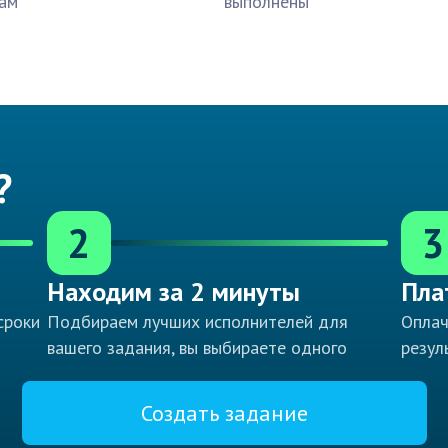
ам
выполнены
?
2
3
Находим за 2 минуты
Пла
сроки
Подбираем лучших исполнителей для
Оплач
вашего задания, вы выбираете одного
резул
Создать задание