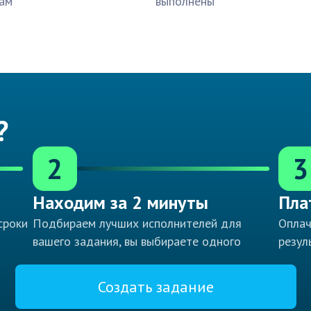
ам
выполнены
?
2
3
Находим за 2 минуты
Пла
сроки
Подбираем лучших исполнителей для
Оплач
вашего задания, вы выбираете одного
резул
Создать задание