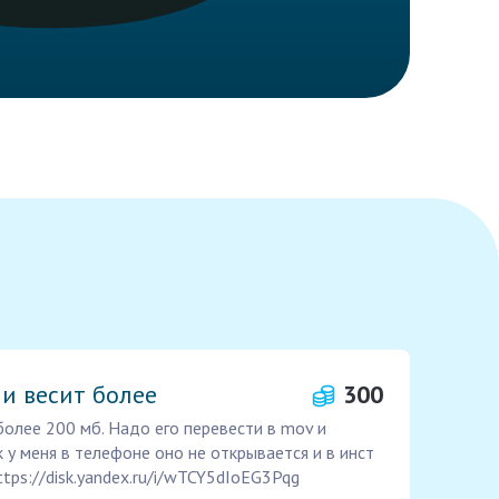
 и весит более
300
более 200 мб. Надо его перевести в mov и
ак у меня в телефоне оно не открывается и в инст
ttps://disk.yandex.ru/i/wTCY5dIoEG3Pqg