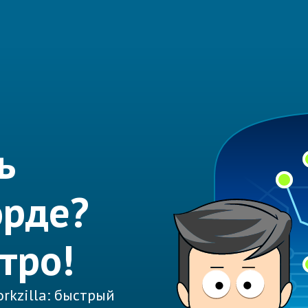
ь
орде?
тро!
rkzilla: быстрый