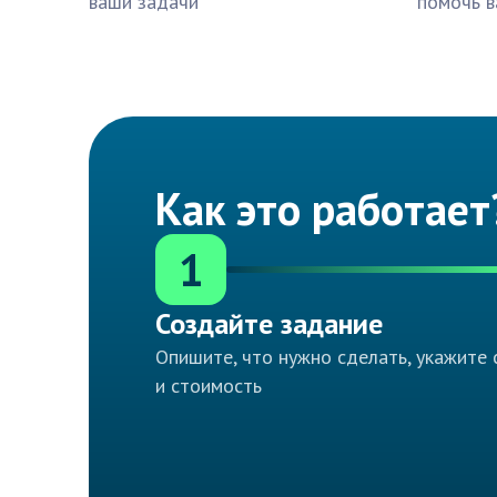
ваши задачи
помочь в
Как это работает
1
Создайте задание
Опишите, что нужно сделать, укажите 
и стоимость