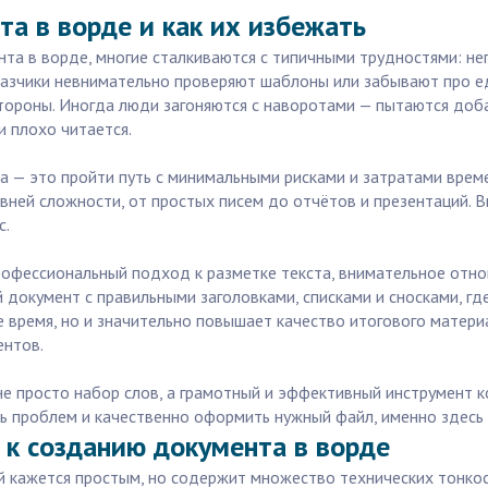
а в ворде и как их избежать
та в ворде, многие сталкиваются с типичными трудностями: не
аказчики невнимательно проверяют шаблоны или забывают про е
тороны. Иногда люди загоняются с наворотами — пытаются доб
и плохо читается.
la — это пройти путь с минимальными рисками и затратами врем
ней сложности, от простых писем до отчётов и презентаций. В
с.
профессиональный подход к разметке текста, внимательное отн
 документ с правильными заголовками, списками и сносками, г
 время, но и значительно повышает качество итогового матери
ентов.
не просто набор слов, а грамотный и эффективный инструмент 
ать проблем и качественно оформить нужный файл, именно здес
 к созданию документа в ворде
й кажется простым, но содержит множество технических тонкос