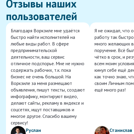
Отзывы наших
пользователей
Благодаря Воркзиле мне удаётся
Я не ожидал, что 
быстро найти исполнителей на
работу так быстро,
любые виды работ. В сфере
много желающих в
предпринимательской
поручение. Всё бы
деятельности, ваш сервис
чётко в срок, и ре
отличное подспорье. Мне не нужно
всем моим условия
содержать рабочих, т.к. пока
кинул себе ещё ден
бизнес не очень большой. На
как точно знаю, ч
Воркзиле за меня размещают
своим Личным пом
объявления, пишут тексты, создают
ещё много раз!
инфографику, монтируют видео,
делают сайты, рекламу в яндексе и
соцсетях, ищут поставщиков и
многое другое. Спасибо вашему
сервису!
Руслан
Станислав