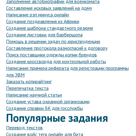
Заполнение автобиографии для военкомата
Составление исковых заявлений на дому
Написание рэп минуса онлайн
Создание поздравления из Африки
Создание шаблона стандартного резюме
Создание листовки для барбершопа
Помощь в решении задач по юриспруденции
Составление протокола разногласий к договору
Поиск поставщики одежды копии брендов
Создание кроссворда для контрольной работы
Написание примера реферата для регистрации программы
для ЭВМ
Заказать копирайтинг
Перепечатка текста
Написание научной статьи
Создание устава охранной организации
Создание справки БК для госслужбы
Популярные задания
Перевод текстов
Создание войс тега онлайн для бита